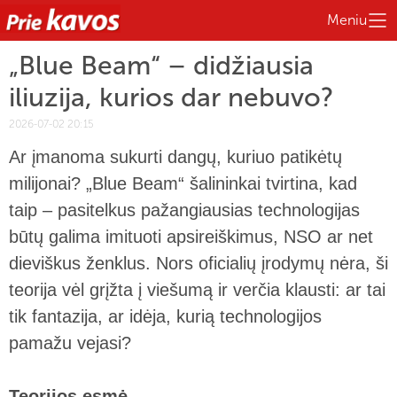
Meniu
„Blue Beam“ – didžiausia
iliuzija, kurios dar nebuvo?
2026-07-02 20:15
Ar įmanoma sukurti dangų, kuriuo patikėtų
milijonai? „Blue Beam“ šalininkai tvirtina, kad
taip – pasitelkus pažangiausias technologijas
būtų galima imituoti apsireiškimus, NSO ar net
dieviškus ženklus. Nors oficialių įrodymų nėra, ši
teorija vėl grįžta į viešumą ir verčia klausti: ar tai
tik fantazija, ar idėja, kurią technologijos
pamažu vejasi?
Teorijos esmė