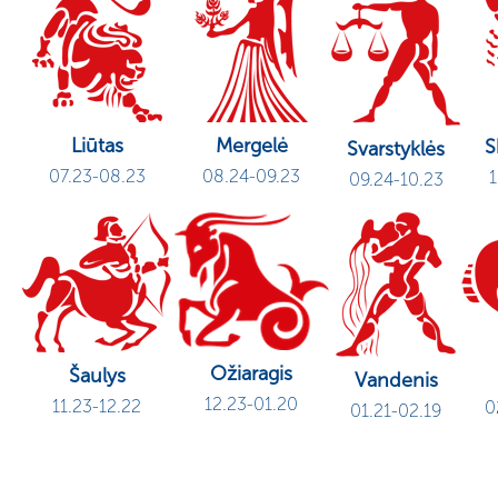
Liūtas
Mergelė
S
Svarstyklės
07.23-08.23
08.24-09.23
1
09.24-10.23
Ožiaragis
Šaulys
Vandenis
12.23-01.20
11.23-12.22
0
01.21-02.19