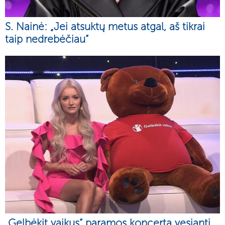
S. Nainė: „Jei atsuktų metus atgal, aš tikrai
taip nedrebėčiau“
„Gelbėkit vaikus“ paramos koncertą vesianti