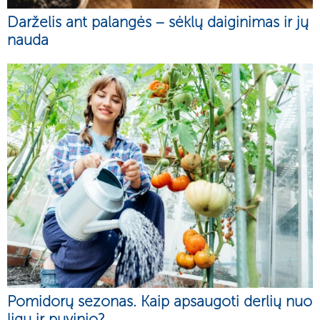
Darželis ant palangės – sėklų daiginimas ir jų
nauda
Pomidorų sezonas. Kaip apsaugoti derlių nuo
ligų ir puvinio?