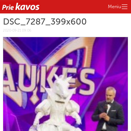
Meniu
DSC_7287_399x600
2020-09-21 09:06