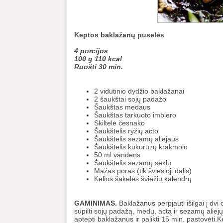
Keptos baklažanų puselės
4 porcijos
100 g 110 kcal
Ruošti 30 min.
2 vidutinio dydžio baklažanai
2 šaukštai sojų padažo
Šaukštas medaus
Šaukštas tarkuoto imbiero
Skiltelė česnako
Šaukštelis ryžių acto
Šaukštelis sezamų aliejaus
Šaukštelis kukurūzų krakmolo
50 ml vandens
Šaukštelis sezamų sėklų
Mažas poras (tik šviesioji dalis)
Kelios šakelės šviežių kalendrų
GAMINIMAS.
Baklažanus perpjauti išilgai į dvi 
supilti sojų padažą, medų, actą ir sezamų aliejų
aptepti baklažanus ir palikti 15 min. pastovėti.