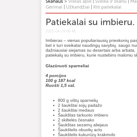
>
|
|
Skanaus
Viskas apie
Sveika ir skanu
Mag
|
|
Gėrimai
Užkandžiai
Kiti patiekalai
Patiekalai su imbieru.
2025-04-29 08:46
Imbieras – vienas populiariausių prieskonių pasa
bet ir turi sveikatai naudingų savybių: saugo n
dažniausiai siejamas su desertais arba arbata, 
patiekalų su imbieru, kurie nustebins maloniu s
Glazūruoti sparneliai
4 porcijos
100 g 187 kcal
Ruošti 1,5 val.
800 g vištų sparnelių
2 šaukštai sojų padažo
2 šaukštai medaus
Šaukštas tarkuoto imbiero
2 skiltelės česnako
Šaukštas sezamų aliejaus
Šaukštelis obuolių acto
Šaukštelis kukurūzų krakmolo