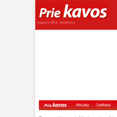
rugpjūčio 08 d., šeštadienis
Aktualu
Sveikata