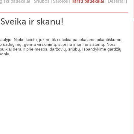
|
|
|
|
|
iški patiekalai
Sriubos
Salotos
Karšti patiekalai
Desertai
 Sveika ir skanu!
ulyje. Nieko keisto, juk ne tik suteikia patiekalams pikantiškumo,
uo uždegimų, gerina virškinimą, stiprina imuninę sistemą. Nors
puikiai dera ir prie mėsos, daržovių, sriubų. Išbandykime gardžių
koniu.