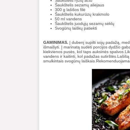
Šaukštelis ryžių acto
Šaukštelis sezamų aliejaus
300 g lašišos filė
Šaukštelis kukurūzų krakmolo
50 ml vandens
Šaukštelis juodųjų sezamų sėklų
Svogūnų laiškų patiekti
GAMINIMAS.
Į dubenį supilti sojų padažą, med
išmaišyti. Į marinatą sudėti porcijos dydžio gabal
kiekvienos pusės, kol taps auksinės spalvos.Liku
vandens ir kaitinti, kol padažas sutirštės.Laši
smulkintais svogūnų laiškais.Rekomenduojama p