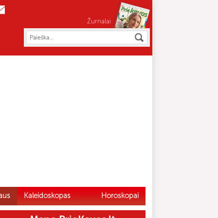
Žurnalai
aus
Kaleidoskopas
Horoskopai