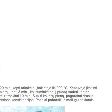
į
20 min. kepti orkaitėje, įkaitintoje iki 200 °C. Keptuvėje įkaitinti
bierą, kepti 3 min., kol suminkštės. Į puodą sudėti keptas
irti ir troškinti 10 min. Supilti kokosų pieną, pagardinti druska,
ki vientisos konsistencijos. Patiekti pabarsčius moliūgų sėklomis.