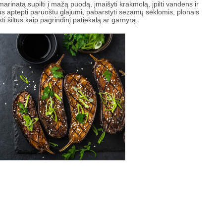
arinatą supilti į mažą puodą, įmaišyti krakmolą, įpilti vandens ir
nus aptepti paruoštu glajumi, pabarstyti sezamų sėklomis, plonais
i šiltus kaip pagrindinį patiekalą ar garnyrą.