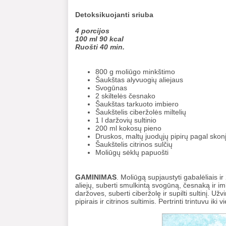
Detoksikuojanti sriuba
4 porcijos
100 ml 90 kcal
Ruošti 40 min.
800 g moliūgo minkštimo
Šaukštas alyvuogių aliejaus
Svogūnas
2 skiltelės česnako
Šaukštas tarkuoto imbiero
Šaukštelis ciberžolės miltelių
1 l daržovių sultinio
200 ml kokosų pieno
Druskos, maltų juodųjų pipirų pagal skon
Šaukštelis citrinos sulčių
Moliūgų sėklų papuošti
GAMINIMAS
. Moliūgą supjaustyti gabalėliais ir 
aliejų, suberti smulkintą svogūną, česnaką ir im
daržoves, suberti ciberžolę ir supilti sultinį. Užv
pipirais ir citrinos sultimis. Pertrinti trintuvu i