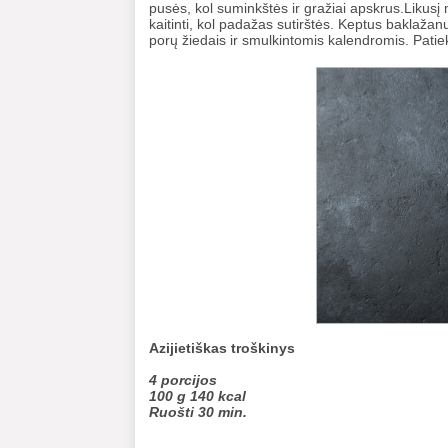
pusės, kol suminkštės ir gražiai apskrus.Likusį m
kaitinti, kol padažas sutirštės. Keptus baklaža
porų žiedais ir smulkintomis kalendromis. Patiekt
Azijietiškas troškinys
4 porcijos
100 g 140 kcal
Ruošti 30 min.