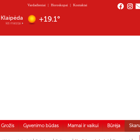
Vardadieniai
|
Horoskopai
|
Kontaktai
Nida
+17.8°
kiti miestai
Grožis
Gyvenimo būdas
Mamai ir vaikui
Būrėja
Skan