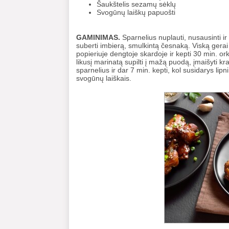
Šaukštelis sezamų sėklų
Svogūnų laiškų papuošti
GAMINIMAS.
Sparnelius nuplauti, nusausinti ir
suberti imbierą, smulkintą česnaką. Viską gerai 
popieriuje dengtoje skardoje ir kepti 30 min. ork
likusį marinatą supilti į mažą puodą, įmaišyti kra
sparnelius ir dar 7 min. kepti, kol susidarys lip
svogūnų laiškais.