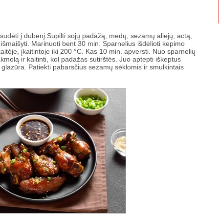
 sudėti į dubenį.Supilti sojų padažą, medų, sezamų aliejų, actą,
išmaišyti. Marinuoti bent 30 min. Sparnelius išdėlioti kepimo
aitėje, įkaitintoje iki 200 °C. Kas 10 min. apversti. Nuo sparnelių
kmolą ir kaitinti, kol padažas sutirštės. Juo aptepti iškeptus
ni glazūra. Patiekti pabarsčius sezamų sėklomis ir smulkintais