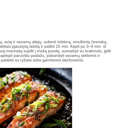
ų, actą ir sezamų aliejų, suberti imbierą, smulkintą česnaką,
ėliais pjaustytą lašišą ir palikti 15 min. Kepti po 3–4 min. iš
sį marinatą supilti į mažą puodą, sumaišyti su krakmolu, įpilti
šą aptepti paruoštu padažu, pabarstyti sezamų sėklomis ir
atiekti su ryžiais arba garintomis daržovėmis.