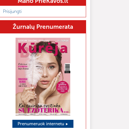
Mano PrieKavos.lt
Prisijungti
Žurnalų Prenumerata
Prenumeruok internetu