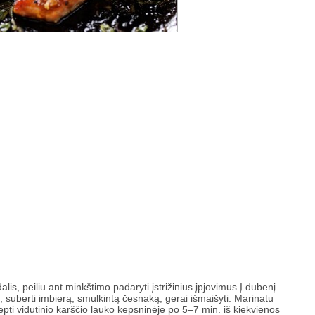
dalis, peiliu ant minkštimo padaryti įstrižinius įpjovimus.Į dubenį
, suberti imbierą, smulkintą česnaką, gerai išmaišyti. Marinatu
Kepti vidutinio karščio lauko kepsninėje po 5–7 min. iš kiekvienos