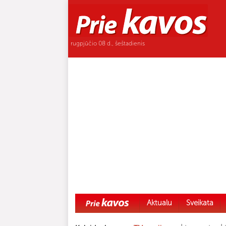
rugpjūčio 08 d., šeštadienis
Aktualu
Sveikata