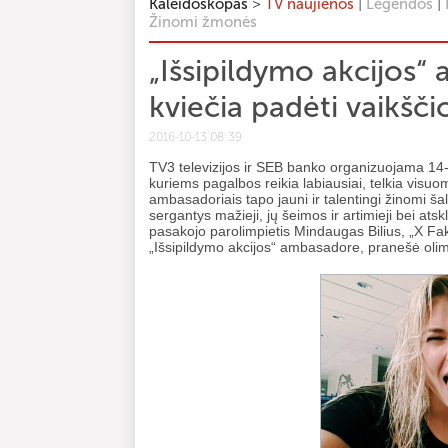
>
|
|
Kaleidoskopas
TV naujienos
Legendos
Žinomi žmonės
„Išsipildymo akcijos“
kviečia padėti vaikšči
2016-10-13 08:39
TV3 televizijos ir SEB banko organizuojama 14-oj
kuriems pagalbos reikia labiausiai, telkia visu
ambasadoriais tapo jauni ir talentingi žinomi 
sergantys mažieji, jų šeimos ir artimieji bei atsk
pasakojo parolimpietis Mindaugas Bilius, „X Fakt
„Išsipildymo akcijos“ ambasadore, pranešė oli