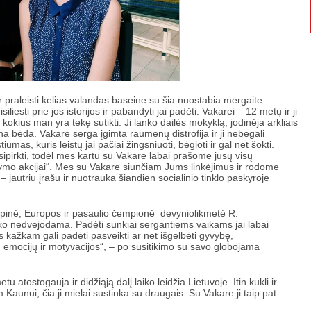
ir praleisti kelias valandas baseine su šia nuostabia mergaite.
iliesti prie jos istorijos ir pabandyti jai padėti. Vakarei – 12 metų ir ji
 kokius man yra tekę sutikti. Ji lanko dailės mokyklą, jodinėja arkliais
iena bėda. Vakarė serga įgimta raumenų distrofija ir ji nebegali
tiumas, kuris leistų jai pačiai žingsniuoti, bėgioti ir gal net šokti.
ipirkti, todėl mes kartu su Vakare labai prašome jūsų visų
ldymo akcijai“. Mes su Vakare siunčiam Jums linkėjimus ir rodome
“ – jautriu įrašu ir nuotrauka šiandien socialinio tinklo paskyroje
impinė, Europos ir pasaulio čempionė devyniolikmetė R.
utiko nedvejodama. Padėti sunkiai sergantiems vaikams jai labai
kažkam gali padėti pasveikti ar net išgelbėti gyvybę,
 emocijų ir motyvacijos“, – po susitikimo su savo globojama
u atostogauja ir didžiąją dalį laiko leidžia Lietuvoje. Itin kukli ir
aunui, čia ji mielai sustinka su draugais. Su Vakare ji taip pat