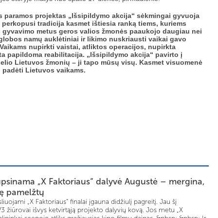
s paramos projektas „Išsipildymo akcija“ sėkmingai gyvuoja
perkopusi tradicija kasmet ištiesia ranką tiems, kuriems
jos gyvavimo metus geros valios žmonės paaukojo daugiau nei
globos namų auklėtiniai ir likimo nuskriausti vaikai gavo
aikams nupirkti vaistai, atliktos operacijos, nupirkta
ta papildoma reabilitacija. „Išsipildymo akcija“ pavirto į
ugelio Lietuvos žmonių – ji tapo mūsų visų. Kasmet visuomenė
i padėti Lietuvos vaikams.
aupsinama „X Faktoriaus“ dalyvė Augustė – mergina,
rvę pamelžtų
sliuojami „X Faktoriaus“ finalai įgauna didžiulį pagreitį. Jau šį
 žiūrovai išvys ketvirtąją projekto dalyvių kovą. Jos metu „X