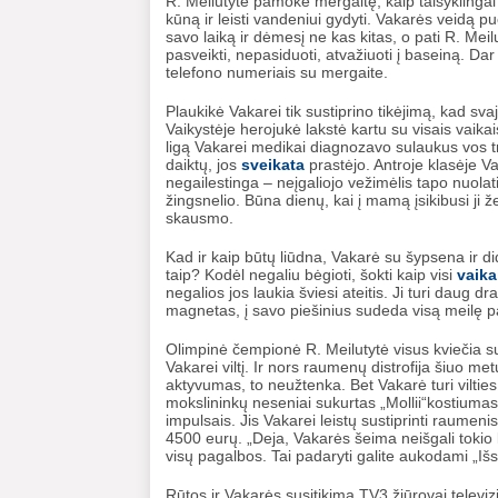
R. Meilutytė pamokė mergaitę, kaip taisyklingai 
kūną ir leisti vandeniui gydyti. Vakarės veidą p
savo laiką ir dėmesį ne kas kitas, o pati R. Meil
pasveikti, nepasiduoti, atvažiuoti į baseiną. Dar 
telefono numeriais su mergaite.
Plaukikė Vakarei tik sustiprino tikėjimą, kad svaj
Vaikystėje herojukė lakstė kartu su visais vaika
ligą Vakarei medikai diagnozavo sulaukus vos tr
daiktų, jos
sveikata
prastėjo. Antroje klasėje V
negailestinga – neįgaliojo vežimėlis tapo nuol
žingsnelio. Būna dienų, kai į mamą įsikibusi ji 
skausmo.
Kad ir kaip būtų liūdna, Vakarė su šypsena ir 
taip? Kodėl negaliu bėgioti, šokti kaip visi
vaika
negalios jos laukia šviesi ateitis. Ji turi daug 
magnetas, į savo piešinius sudeda visą meilę pas
Olimpinė čempionė R. Meilutytė visus kviečia sus
Vakarei viltį. Ir nors raumenų distrofija šiuo me
aktyvumas, to neužtenka. Bet Vakarė turi vilties –
mokslininkų neseniai sukurtas „Mollii“kostiumas
impulsais. Jis Vakarei leistų sustiprinti raumeni
4500 eurų. „Deja, Vakarės šeima neišgali tokio 
visų pagalbos. Tai padaryti galite aukodami „Išs
Rūtos ir Vakarės susitikimą TV3 žiūrovai televiz