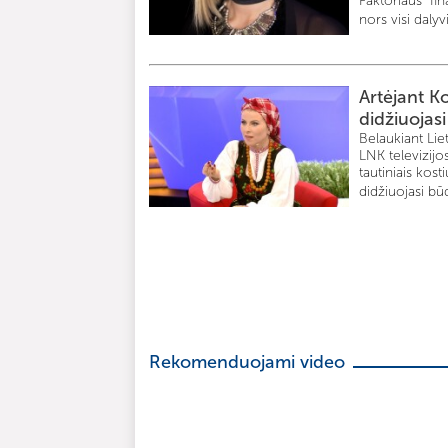
Faktoriaus“ fin
nors visi dalyvi
Artėjant K
didžiuojasi
Belaukiant Li
LNK televizijos
tautiniais ko
didžiuojasi būd
Rekomenduojami video