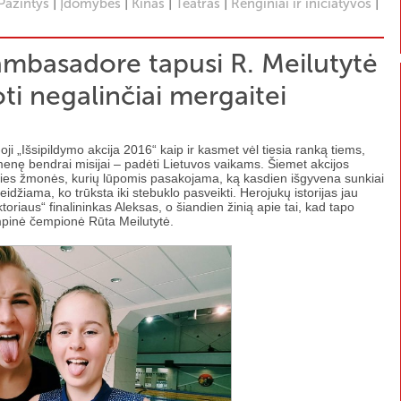
|
|
|
|
|
Pažintys
Įdomybės
Kinas
Teatras
Renginiai ir iniciatyvos
 ambasadore tapusi R. Meilutytė
oti negalinčiai mergaitei
i „Išsipildymo akcija 2016“ kaip ir kasmet vėl tiesia ranką tiems,
omenę bendrai misijai – padėti Lietuvos vaikams. Šiemet akcijos
šalies žmonės, kurių lūpomis pasakojama, ką kasdien išgyvena sunkiai
leidžiama, ko trūksta iki stebuklo pasveikti. Herojukų istorijas jau
oriaus“ finalininkas Aleksas, o šiandien žinią apie tai, kad tapo
mpinė čempionė Rūta Meilutytė.