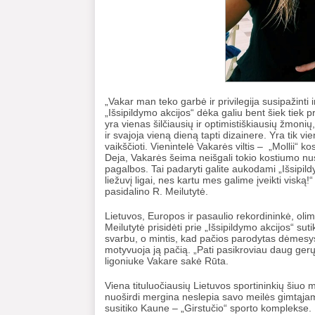
„Vakar man teko garbė ir privilegija susipažinti 
„Išsipildymo akcijos“ dėka galiu bent šiek tiek pris
yra vienas šilčiausių ir optimistiškiausių žmonių,
ir svajoja vieną dieną tapti dizainere. Yra tik v
vaikščioti. Vienintelė Vakarės viltis – „Mollii“ kos
Deja, Vakarės šeima neišgali tokio kostiumo nus
pagalbos. Tai padaryti galite aukodami „Išsipi
liežuvį ligai, nes kartu mes galime įveikti viską!
pasidalino R. Meilutytė.
Lietuvos, Europos ir pasaulio rekordininkė, ol
Meilutytė prisidėti prie „Išsipildymo akcijos“ s
svarbu, o mintis, kad pačios parodytas dėmesys 
motyvuoja ją pačią. „Pati pasikroviau daug gerų
ligoniuke Vakare sakė Rūta.
Viena tituluočiausių Lietuvos sportininkių šiuo met
nuoširdi mergina neslepia savo meilės gimtąjam K
susitiko Kaune – „Girstučio“ sporto komplekse.