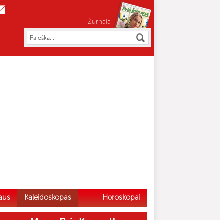
Žurnalai
aus
Kaleidoskopas
Horoskopai