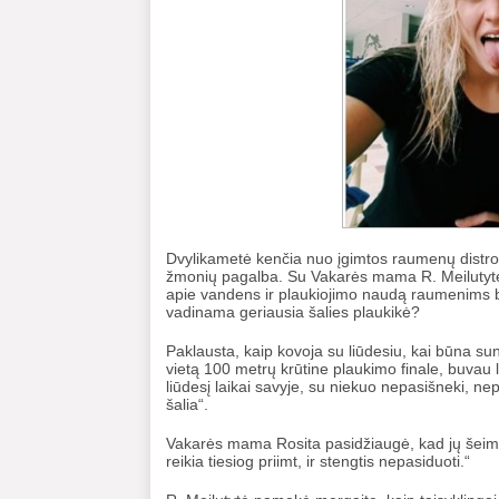
Dvylikametė kenčia nuo įgimtos raumenų distrofijo
žmonių pagalba. Su Vakarės mama R. Meilutytė k
apie vandens ir plaukiojimo naudą raumenims b
vadinama geriausia šalies plaukikė?
Paklausta, kaip kovoja su liūdesiu, kai būna su
vietą 100 metrų krūtine plaukimo finale, buvau l
liūdesį laikai savyje, su niekuo nepasišneki, ne
šalia“.
Vakarės mama Rosita pasidžiaugė, kad jų šeimoj
reikia tiesiog priimt, ir stengtis nepasiduoti.“