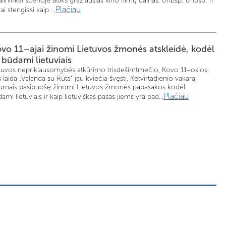
alininkai scenoje atliks gražiausias kino filmų dainas. &nbsp; &nbsp; Ir
Plačiau
ai stengiasi kaip ...
ovo 11–ajai žinomi Lietuvos žmonės atskleidė, kodėl
 būdami lietuviais
etuvos nepriklausomybės atkūrimo trisdešimtmečio, Kovo 11–osios,
 laida „Valanda su Rūta“ jau kviečia švęsti. Ketvirtadienio vakarą
stiumais pasipuošę žinomi Lietuvos žmonės papasakos kodėl
Plačiau
ami lietuviais ir kaip lietuviškas pasas jiems yra pad...