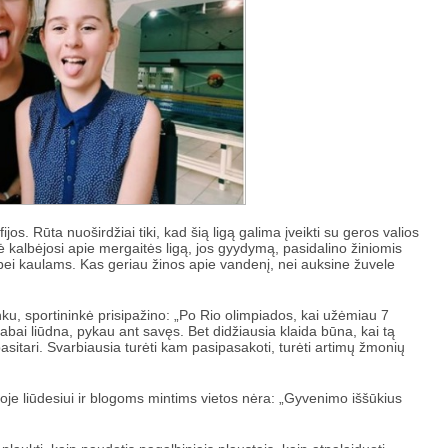
s. Rūta nuoširdžiai tiki, kad šią ligą galima įveikti su geros valios
albėjosi apie mergaitės ligą, jos gyydymą, pasidalino žiniomis
ei kaulams. Kas geriau žinos apie vandenį, nei auksine žuvele
nku, sportininkė prisipažino: „Po Rio olimpiados, kai užėmiau 7
abai liūdna, pykau ant savęs. Bet didžiausia klaida būna, kai tą
pasitari. Svarbiausia turėti kam pasipasakoti, turėti artimų žmonių
e liūdesiui ir blogoms mintims vietos nėra: „Gyvenimo iššūkius