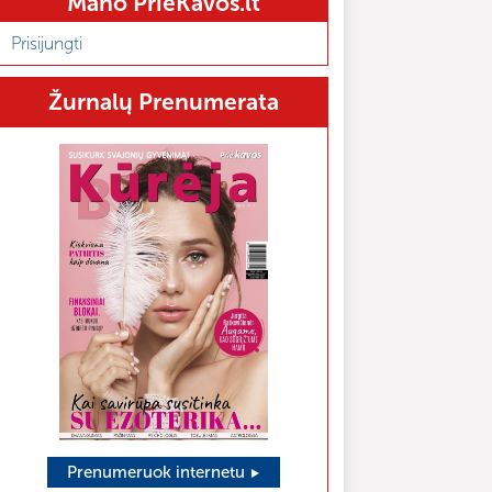
Mano PrieKavos.lt
Prisijungti
Žurnalų Prenumerata
Prenumeruok internetu