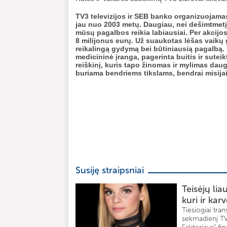
TV3 televizijos ir SEB banko organizuojama
jau nuo 2003 metų. Daugiau, nei dešimtmetį 
mūsų pagalbos reikia labiausiai. Per akci
8 milijonus eurų. Už suaukotas lėšas vaikų 
reikalingą gydymą bei būtiniausią pagalbą. V
medicininė įranga, pagerinta buitis ir suteik
reiškinį, kuris tapo žinomas ir mylimas da
buriama bendriems tikslams, bendrai misija
Susiję straipsniai
Teisėjų li
kuri ir ka
Tiesiogiai tran
sekmadienį TV3