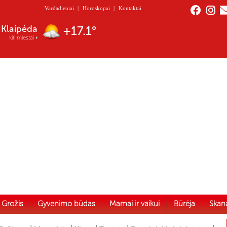
Vardadieniai
|
Horoskopai
|
Kontaktai
Nida
+17.2°
kiti miestai
Grožis
Gyvenimo būdas
Mamai ir vaikui
Būrėja
Skan