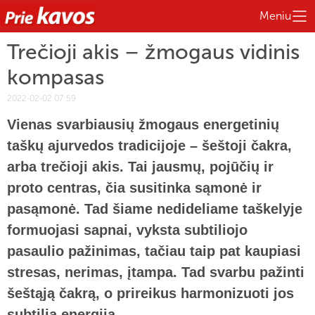
Meniu
Trečioji akis – žmogaus vidinis
kompasas
2022-02-02 07:59
Vienas svarbiausių žmogaus energetinių
taškų ajurvedos tradicijoje – šeštoji čakra,
arba trečioji akis. Tai jausmų, pojūčių ir
proto centras, čia susitinka sąmonė ir
pasąmonė. Tad šiame nedideliame taškelyje
formuojasi sapnai, vyksta subtiliojo
pasaulio pažinimas, tačiau taip pat kaupiasi
stresas, nerimas, įtampa. Tad svarbu pažinti
šeštąją čakrą, o prireikus harmonizuoti jos
subtilią energiją.