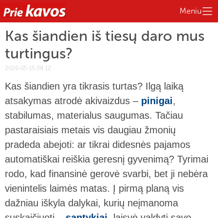
Meniu
Kas šiandien iš tiesų daro mus
turtingus?
2026-05-15 08:12
Kas šiandien yra tikrasis turtas? Ilgą laiką
atsakymas atrodė akivaizdus –
pinigai
,
stabilumas, materialus saugumas. Tačiau
pastaraisiais metais vis daugiau žmonių
pradeda abejoti: ar tikrai didesnės pajamos
automatiškai reiškia geresnį gyvenimą? Tyrimai
rodo, kad finansinė gerovė svarbi, bet ji nebėra
vienintelis laimės matas. Į pirmą planą vis
dažniau iškyla dalykai, kurių neįmanoma
suskaičiuoti –
santykiai
, laisvė valdyti savo