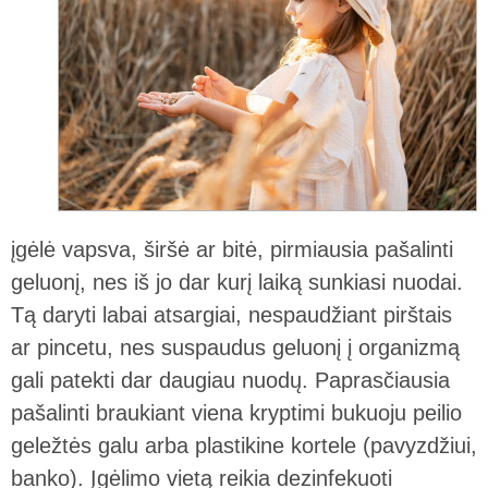
įgėlė vapsva, širšė ar bitė, pirmiausia pašalinti
geluonį, nes iš jo dar kurį laiką sunkiasi nuodai.
Tą daryti labai atsargiai, nespaudžiant pirštais
ar pincetu, nes suspaudus geluonį į organizmą
gali patekti dar daugiau nuodų. Paprasčiausia
pašalinti braukiant viena kryptimi bukuoju peilio
geležtės galu arba plastikine kortele (pavyzdžiui,
banko). Įgėlimo vietą reikia dezinfekuoti