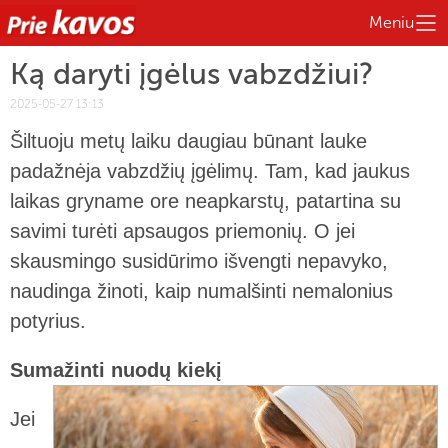
Meniu
Ką daryti įgėlus vabzdžiui?
2025-05-27 13:13
Šiltuoju metų laiku daugiau būnant lauke
padažnėja vabzdžių įgėlimų. Tam, kad jaukus
laikas gryname ore neapkarstų, patartina su
savimi turėti apsaugos priemonių. O jei
skausmingo susidūrimo išvengti nepavyko,
naudinga žinoti, kaip numalšinti nemalonius
potyrius.
Sumažinti nuodų kiekį
Jei