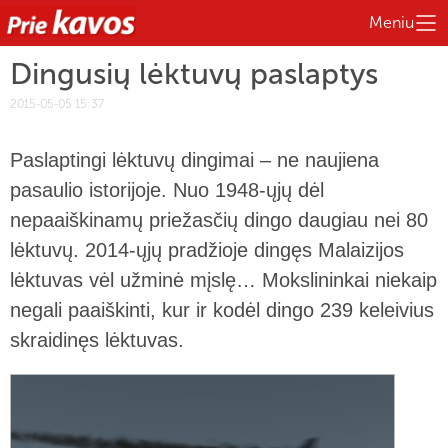
Meniu
Dingusių lėktuvų paslaptys
2015-05-05 15:37
Paslaptingi lėktuvų dingimai – ne naujiena
pasaulio istorijoje. Nuo 1948-ųjų dėl
nepaaiškinamų priežasčių dingo daugiau nei 80
lėktuvų. 2014-ųjų pradžioje dingęs Malaizijos
lėktuvas vėl užminė mįslę… Mokslininkai niekaip
negali paaiškinti, kur ir kodėl dingo 239 keleivius
skraidinęs lėktuvas.