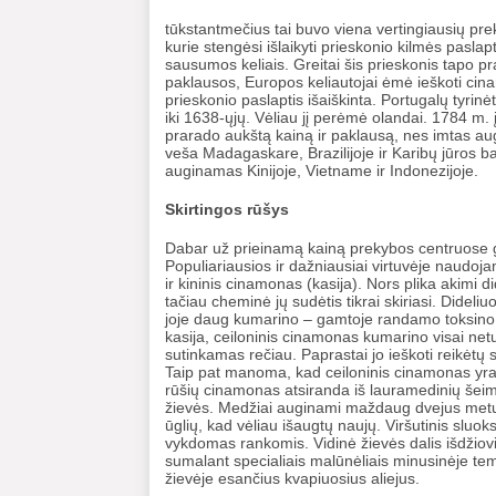
tūkstantmečius tai buvo viena vertingiausių pre
kurie stengėsi išlaikyti prieskonio kilmės pasl
sausumos keliais. Greitai šis prieskonis tapo pr
paklausos, Europos keliautojai ėmė ieškoti cina
prieskonio paslaptis išaiškinta. Portugalų tyrin
iki 1638-ųjų. Vėliau jį perėmė olandai. 1784 m. į
prarado aukštą kainą ir paklausą, nes imtas aug
veša Madagaskare, Brazilijoje ir Karibų jūros 
auginamas Kinijoje, Vietname ir Indonezijoje.
Skirtingos rūšys
Dabar už prieinamą kainą prekybos centruose gal
Populiariausios ir dažniausiai virtuvėje naudoj
ir kininis cinamonas (kasija). Nors plika akimi 
tačiau cheminė jų sudėtis tikrai skiriasi. Dide
joje daug kumarino – gamtoje randamo toksino. D
kasija, ceiloninis cinamonas kumarino visai net
sutinkamas rečiau. Paprastai jo ieškoti reikėtų
Taip pat manoma, kad ceiloninis cinamonas yra 
rūšių cinamonas atsiranda iš lauramedinių šei
žievės. Medžiai auginami maždaug dvejus metus
ūglių, kad vėliau išaugtų naujų. Viršutinis slu
vykdomas rankomis. Vidinė žievės dalis išdžiovi
sumalant specialiais malūnėliais minusinėje temp
žievėje esančius kvapiuosius aliejus.