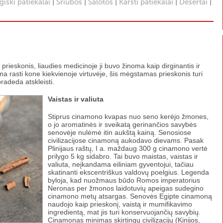
|
|
|
|
|
iški patiekalai
Sriubos
Salotos
Karšti patiekalai
Desertai
rieskonis, liaudies medicinoje ji buvo žinoma kaip dirginantis ir
ima rasti kone kiekvienoje virtuvėje, šis mėgstamas prieskonis turi
radeda atskleisti.
Vaistas ir valiuta
Stiprus cinamono kvapas nuo seno kerėjo žmones,
o jo aromatinės ir sveikatą gerinančios savybės
senovėje nulėmė itin aukštą kainą. Senosiose
civilizacijose cinamoną aukodavo dievams. Pasak
Plinijaus raštų, I a. maždaug 300 g cinamono vertė
prilygo 5 kg sidabro. Tai buvo maistas, vaistas ir
valiuta, neįkandama eiliniam gyventojui, tačiau
skatinanti ekscentriškus valdovų poelgius. Legenda
byloja, kad nuožmaus būdo Romos imperatorius
Neronas per žmonos laidotuvių apeigas sudegino
cinamono metų atsargas. Senovės Egipte cinamoną
naudojo kaip prieskonį, vaistą ir mumifikavimo
ingredientą, mat jis turi konservuojančių savybių.
Cinamonas minimas skirtingų civilizacijų (Kinijos,