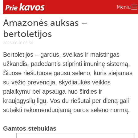
Meniu
Amazonės auksas –
bertoletijos
2026-06-10 08:36
Bertoletijos – gardus, sveikas ir maistingas
užkandis, padedantis stiprinti imuninę sistemą.
Šiuose riešutuose gausu seleno, kuris siejamas
su vėžio prevencija, skydliaukės veiklos
palaikymu bei apsauga nuo širdies ir
kraujagyslių ligų. Vos du riešutai per dieną gali
suteikti rekomenduojamą paros seleno normą.
Gamtos stebuklas