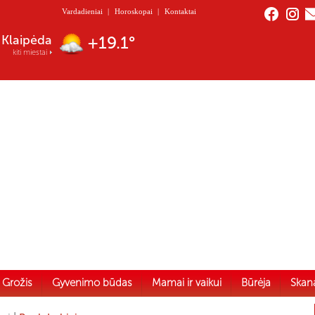
Vardadieniai
|
Horoskopai
|
Kontaktai
Nida
+19.5°
kiti miestai
Grožis
Gyvenimo būdas
Mamai ir vaikui
Būrėja
Skan