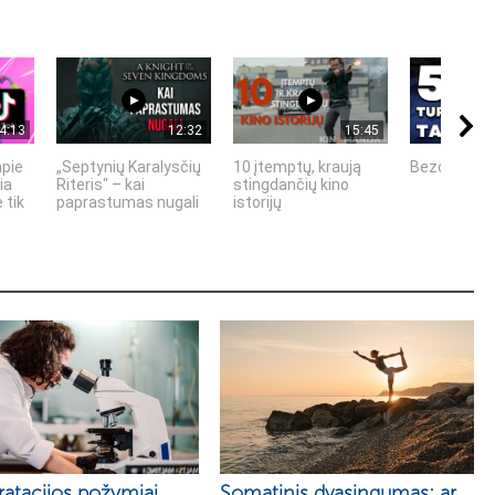
4:13
12:32
15:45
apie
„Septynių Karalysčių
10 įtemptų, kraują
Bezos secr
ia
Riteris" – kai
stingdančių kino
 tik
paprastumas nugali
istorijų
atacijos požymiai,
Somatinis dvasingumas: ar