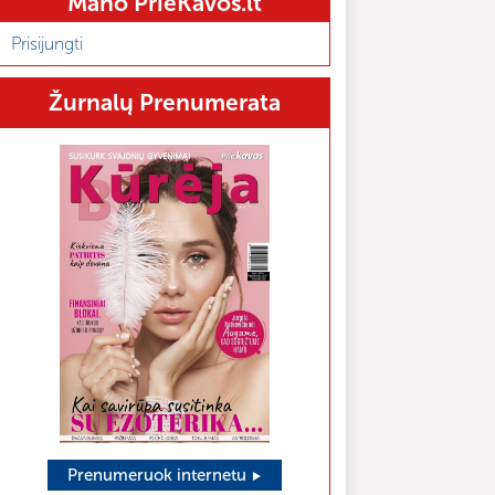
Mano PrieKavos.lt
Prisijungti
Žurnalų Prenumerata
Prenumeruok internetu