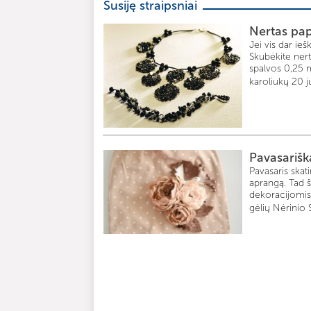
Susiję straipsniai
Nertas pa
Jei vis dar ie
Skubėkite nert
spalvos 0,25 m
karoliukų 20 ju
Pavasarišk
Pavasaris skati
aprangą. Tad 
dekoracijomis
gėlių Nėrinio Si