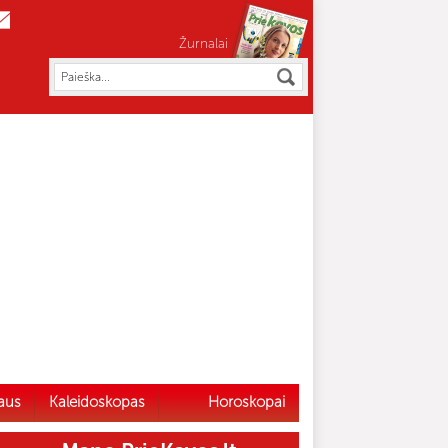
Žurnalai
aus
Kaleidoskopas
Horoskopai