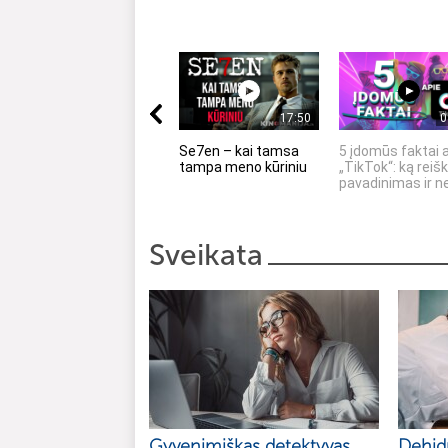
17:50
0
Se7en – kai tamsa
5 įdomūs faktai 
tampa meno kūriniu
„TikTok“: ką reišk
pavadinimas ir ne
Sveikata
Gyvenimiškas detektyvas.
Dehidr