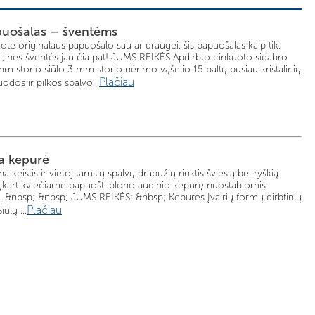
puošalas – šventėms
škote originalaus papuošalo sau ar draugei, šis papuošalas kaip tik.
i, nes šventės jau čia pat! JUMS REIKĖS Apdirbto cinkuoto sidabro
m storio siūlo 3 mm storio nėrimo vąšelio 15 baltų pusiau kristalinių
Plačiau
odos ir pilkos spalvo...
a kepurė
na keistis ir vietoj tamsių spalvų drabužių rinktis šviesią bei ryškią
šįkart kviečiame papuošti plono audinio kepurę nuostabiomis
. &nbsp; &nbsp; JUMS REIKĖS: &nbsp; Kepurės Įvairių formų dirbtinių
Plačiau
ūlų ...