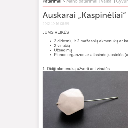
>
|
|
Patarimai
Mano patarimai
Vaikai
Gyvūn
Auskarai „Kaspinėliai“
2012-10-16 08:59
JUMS REIKĖS
2 didesnių ir 2 mažesnių akmenukų ar ka
2 vinučių
Užsegimų
Plonos organzos ar atlasinės juostelės (at
1. Didįjį akmenuką užverti ant vinutės.