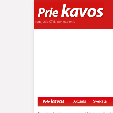
rugpjūčio 07 d., penktadienis
Aktualu
Sveikata