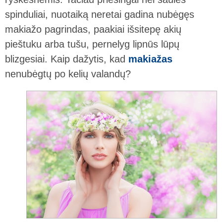
spinduliai, nuotaiką neretai gadina nubėgęs
makiažo pagrindas, paakiai išsitepę akių
pieštuku arba tušu, pernelyg lipnūs lūpų
blizgesiai. Kaip dažytis, kad
makiažas
nenubėgtų po kelių valandų?