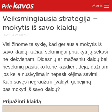
Meniu
Veiksmingiausia strategija –
mokytis iš savo klaidų
2025-04-23 08:39
Visi žinome taisyklę, kad geriausia mokytis iš
savo klaidų, tačiau sėkmingai pritaikyti ją sekasi
ne kiekvienam. Didesnių ar mažesnių klaidų bei
nesėkmių pasitaiko kone kasdien, deja, dažnam
jos kelia nusivylimą ir nepasitikėjimą savimi.
Kaip savęs negraužti ir įvaldyti gebėjimą
pasimokyti iš savo klaidų?
Pripažinti klaidą