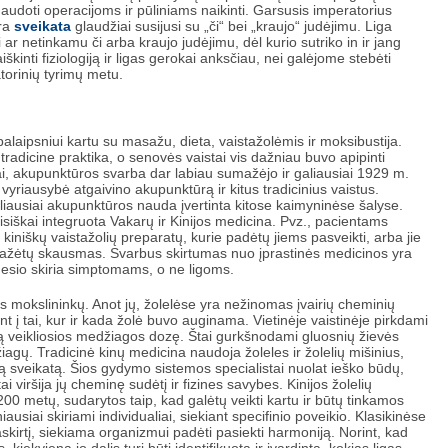
 naudoti operacijoms ir pūliniams naikinti. Garsusis imperatorius
era
sveikata
glaudžiai susijusi su „či“ bei „kraujo“ judėjimu. Liga
ar netinkamu či arba kraujo judėjimu, dėl kurio sutriko in ir jang
kinti fiziologiją ir ligas gerokai anksčiau, nei galėjome stebėti
torinių tyrimų metu.
alaipsniui kartu su masažu, dieta, vaistažolėmis ir moksibustija.
radicine praktika, o senovės vaistai vis dažniau buvo apipinti
ai, akupunktūros svarba dar labiau sumažėjo ir galiausiai 1929 m.
 vyriausybė atgaivino akupunktūrą ir kitus tradicinius vaistus.
ausiai akupunktūros nauda įvertinta kitose kaimyninėse šalyse.
isiškai integruota Vakarų ir Kinijos medicina. Pvz., pacientams
iniškų vaistažolių preparatų, kurie padėtų jiems pasveikti, arba jie
ažėtų skausmas. Svarbus skirtumas nuo įprastinės medicinos yra
mesio skiria simptomams, o ne ligoms.
as mokslininkų. Anot jų, žolelėse yra nežinomas įvairių cheminių
ant į tai, kur ir kada žolė buvo auginama. Vietinėje vaistinėje pirkdami
ečią veikliosios medžiagos dozę. Štai gurkšnodami gluosnių žievės
ų. Tradicinė kinų medicina naudoja žoleles ir žolelių mišinius,
rą sveikatą. Šios gydymo sistemos specialistai nuolat ieško būdų,
ai viršija jų cheminę sudėtį ir fizines savybes. Kinijos žolelių
0 metų, sudarytos taip, kad galėtų veikti kartu ir būtų tinkamos
ausiai skiriami individualiai, siekiant specifinio poveikio. Klasikinėse
askirtį, siekiama organizmui padėti pasiekti harmoniją. Norint, kad