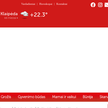
Vardadieniai
|
Horoskopai
|
Kontaktai
Nida
+21.3°
kiti miestai
Grožis
Gyvenimo būdas
Mamai ir vaikui
Būrėja
Skan