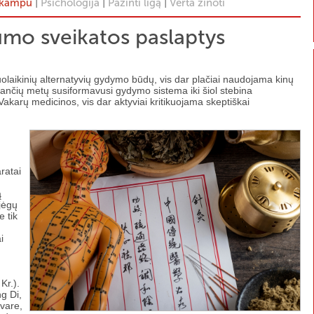
|
|
|
 kampu
Psichologija
Pažinti ligą
Verta žinoti
umo sveikatos paslaptys
iuolaikinių alternatyvių gydymo būdų, vis dar plačiai naudojama kinų
ančių metų susiformavusi gydymo sistema iki šiol stebina
karų medicinos, vis dar aktyviai kritikuojama skeptiškai
ratai
ą
 jėgų
e tik
i
Kr.).
g Di,
vare,