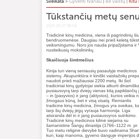
>
|
|
Sveikata
Gyventi tvariau
Be vaistų
Kitu
Tūkstančių metų sen
2025-03-27 08:54
Tradicinė kinų medicina, viena iš pagrindinių š
bendruomenėse. Daugiau nei prieš keletą tūkst
veiksmingumu. Nors jos nauda pripažįstama ir Va
nusiteikusių mokslininkų.
Skaičiuoja šimtmečius
Kinija turi vieną seniausių pasaulyje medicinos
sistemų. Akupunktūra ir kiniški vaistažolių prepa
naudoti prieš mažiausiai 2200 metų. Iki šiol
tradiciniai kinų gydytojai siekia atkurti dinamišk
pusiausvyrą tarp dviejų vienas kitą papildančių
– in (pasyvios) ir jang (aktyvios), kurios veikia n
žmogaus kūną, bet ir visą visatą. Remiantis
tradicine kinų medicina, žmogus yra sveikas, ka
tarp šių dviejų jėgų vyrauja harmonija. Liga
atsiranda dėl in ir jang pusiausvyros sutrikimo.
Tradicinė kinų medicinos kilmė siejama su
šamanistine Šangų dinastija (1766–1122 m. pr. 
Tuo metu religinė dievybė buvo vadinama Shan
kuri, kaip manoma, gyveno danguje imperijos d