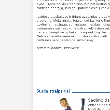
augalas būtų įtrauktas į Kinijos vaistinių lentynas,
gydo. Tradicinė kinų medicina taip pat vertina 
skirtingą energiją, kuri gali patekti tiesiai į ko
Įvairiose ataskaitose ir tiriant augalinius prod
problemų. Mokslininkai teigia, kad kai kurie Kin
gyvūnine medžiaga, sunkiaisiais metalais, tokiai
vadinamais sulfitais, kurie gali sukelti astmą ar
nedaug komplikacijų taikant akupunktūrą. Vis dė
Netinkamai atliekama akupunktūra gali sukelti n
centrinės nervų sistemos sužalojimą.
Autorius Monika Budnikienė
Susiję straipsniai
Sėdimo da
Antropologai t
todėl dauguma n