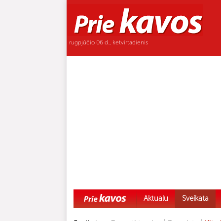
rugpjūčio 06 d., ketvirtadienis
Aktualu
Sveikata