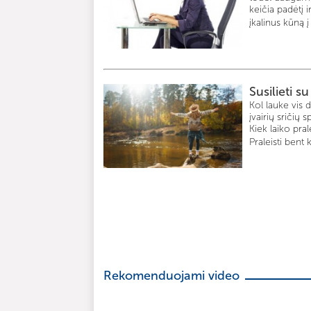
keičia padėtį i
įkalinus kūną 
Susilieti s
Kol lauke vis 
įvairių sričių 
Kiek laiko pra
Praleisti bent 
Rekomenduojami video