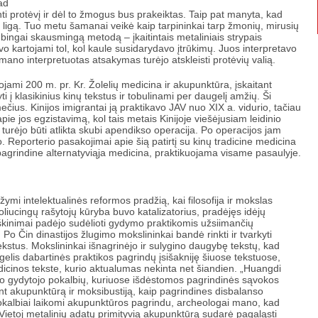
ad
inti protėvį ir dėl to žmogus bus prakeiktas. Taip pat manyta, kad
 ligą. Tuo metu šamanai veikė kaip tarpininkai tarp žmonių, mirusių
ubingai skausmingą metodą – įkaitintais metaliniais strypais
 kartojami tol, kol kaule susidarydavo įtrūkimų. Juos interpretavo
o interpretuotas atsakymas turėjo atskleisti protėvių valią.
ojami 200 m. pr. Kr. Žolelių medicina ir akupunktūra, įskaitant
i į klasikinius kinų tekstus ir tobulinami per daugelį amžių. Ši
mečius. Kinijos imigrantai ją praktikavo JAV nuo XIX a. vidurio, tačiau
e jos egzistavimą, kol tais metais Kinijoje viešėjusiam leidinio
urėjo būti atlikta skubi apendikso operacija. Po operacijos jam
Reporterio pasakojimai apie šią patirtį su kinų tradicine medicina
pagrindine alternatyviąja medicina, praktikuojama visame pasaulyje.
žymi intelektualinės reformos pradžią, kai filosofija ir mokslas
evoliucingų rašytojų kūryba buvo katalizatorius, pradėjęs idėjų
aaiškinimai padėjo sudėlioti gydymo praktikomis užsiimančių
Po Čin dinastijos žlugimo mokslininkai bandė rinkti ir tvarkyti
tekstus. Mokslininkai išnagrinėjo ir sulygino daugybę tekstų, kad
gelis dabartinės praktikos pagrindų įsišakniję šiuose tekstuose,
icinos tekste, kurio aktualumas nekinta net šiandien. „Huangdi
 jo gydytojo pokalbių, kuriuose išdėstomos pagrindinės sąvokos
ant akupunktūrą ir moksibustiją, kaip pagrindines disbalanso
okalbiai laikomi akupunktūros pagrindu, archeologai mano, kad
 Vietoj metalinių adatų primityvią akupunktūrą sudarė pagaląsti