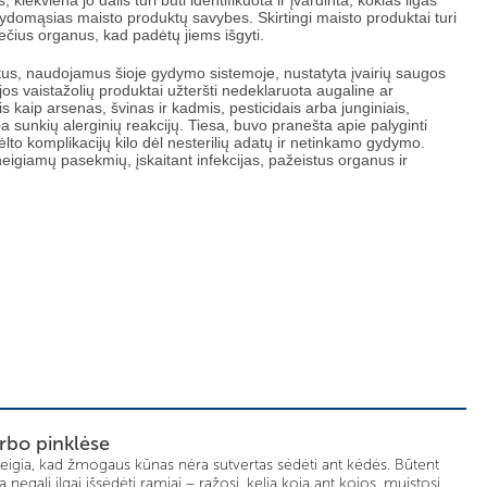
 kiekviena jo dalis turi būti identifikuota ir įvardinta, kokias ligas
gydomąsias maisto produktų savybes. Skirtingi maisto produktai turi
nkrečius organus, kad padėtų jiems išgyti.
uktus, naudojamus šioje gydymo sistemoje, nustatyta įvairių saugos
ijos vaistažolių produktai užteršti nedeklaruota augaline ar
s kaip arsenas, švinas ir kadmis, pesticidais arba junginiais,
ba sunkių alerginių reakcijų. Tiesa, buvo pranešta apie palyginti
lto komplikacijų kilo dėl nesterilių adatų ir netinkamo gydymo.
eigiamų pasekmių, įskaitant infekcijas, pažeistus organus ir
rbo pinklėse
eigia, kad žmogaus kūnas nėra sutvertas sėdėti ant kėdės. Būtent
egali ilgai išsėdėti ramiai – rąžosi, kelia koją ant kojos, muistosi,