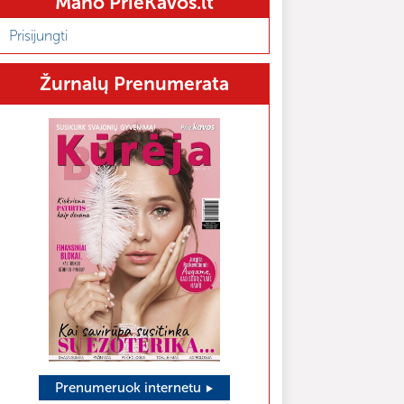
Mano PrieKavos.lt
Prisijungti
Žurnalų Prenumerata
Prenumeruok internetu