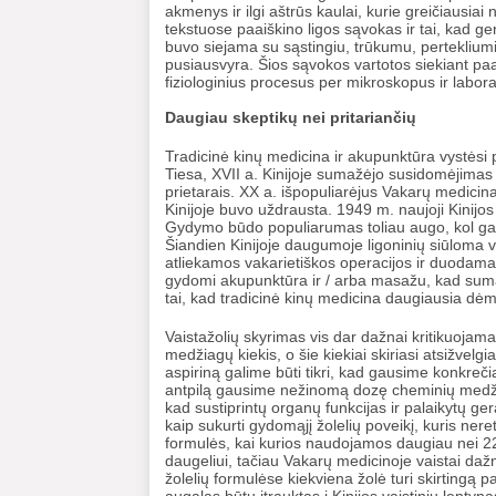
akmenys ir ilgi aštrūs kaulai, kurie greičiausiai
tekstuose paaiškino ligos sąvokas ir tai, kad g
buvo siejama su sąstingiu, trūkumu, pertekliumi 
pusiausvyra. Šios sąvokos vartotos siekiant paaiš
fiziologinius procesus per mikroskopus ir labora
Daugiau skeptikų nei pritariančių
Tradicinė kinų medicina ir akupunktūra vystėsi p
Tiesa, XVII a. Kinijoje sumažėjo susidomėjimas t
prietarais. XX a. išpopuliarėjus Vakarų medicin
Kinijoje buvo uždrausta. 1949 m. naujoji Kinijos
Gydymo būdo populiarumas toliau augo, kol gali
Šiandien Kinijoje daugumoje ligoninių siūloma v
atliekamos vakarietiškos operacijos ir duodama k
gydomi akupunktūra ir / arba masažu, kad sum
tai, kad tradicinė kinų medicina daugiausia dė
Vaistažolių skyrimas vis dar dažnai kritikuojam
medžiagų kiekis, o šie kiekiai skiriasi atsižvelgi
aspiriną ​​galime būti tikri, kad gausime konkr
antpilą gausime nežinomą dozę cheminių medžiag
kad sustiprintų organų funkcijas ir palaikytų ge
kaip sukurti gydomąjį žolelių poveikį, kuris neret
formulės, kai kurios naudojamos daugiau nei 220
daugeliui, tačiau Vakarų medicinoje vaistai dažni
žolelių formulėse kiekviena žolė turi skirtingą p