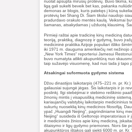
nuolat apsupta mirusių protėvių. Buvo tikima, k
ligą gali sukelti beveik bet kas, pakanka nuliūd
demonas ar blogis, kuris patekęs į kūną sukelia
protėvių bei Shang Di. Šiam tikslui naudojo sia
pradurdavo orakulo mentės kaulą. Veiksmai buvo
šamanas, atsakydamas į užduotą klausimą. Šaman
Pirmieji raštai apie tradicinę kinų mediciną datu
teoriją, praktiką, diagnozę ir gydymą, buvo įrašyt
medicininė praktika Azijoje populiari išliko šimt
iki 1971 m. dauguma amerikiečių net nežinojo api
„New York Times“ reporteriui Jamesui Restonui t
buvo numatyta atlikti akupunktūrą nuo skausmo. 
taip sužavėjo visuomenę, kad nuo tada ji tapo 
Atsakingai suformuota gydymo sistema
Džou dinastijos laikotarpis (475–221 m. pr. Kr.) 
galiausiai sujungė jėgas. Šis laikotarpis ir jo r
poslinkį. Ilgi stebėjimai ir stebimo reiškinio p
žmonių mintis į visapusišką medicininę sistemą. 
kariaujančių valstybių laikotarpio medicininius 
sukurtų nuoseklią kinų medicinos filosofiją. Dau
ypač „Huangdi Neijing“, pagrindiniame kinų med
Neijing“ susideda iš Geltonojo imperatoriaus ir
ir medicininės žinios apie kinų mediciną, įskait
ištaisymo ir ligų gydymo priemones. Nors šie p
akupunktūros ištakos gali siekti 6000 m. pr. Kr.