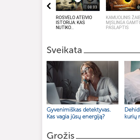
08:03
0
ROSVELO ATEIVIO
KAMUOLINIS ŽAI
ISTORIJA: KAS
MĮSLINGA GAMT
NUTIKO...
PASLAPTIS
Sveikata
Gyvenimiškas detektyvas.
Dehidr
Kas vagia jūsų energiją?
kurių 
Grožis