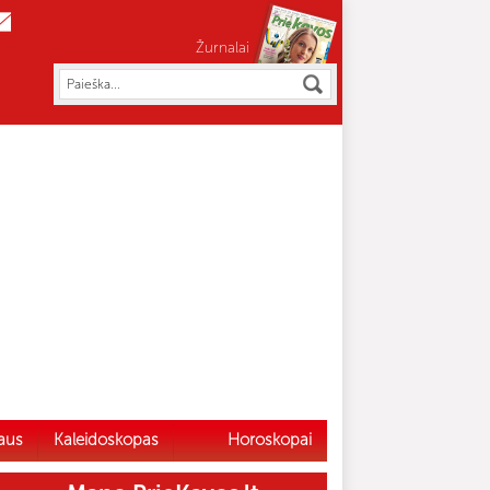
Žurnalai
aus
Kaleidoskopas
Horoskopai