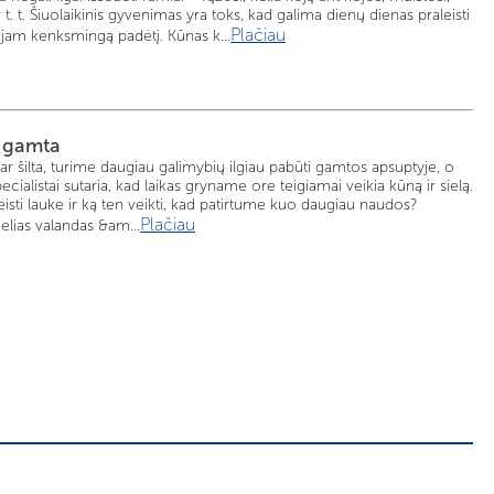
r t. t. Šiuolaikinis gyvenimas yra toks, kad galima dienų dienas praleisti
Plačiau
į jam kenksmingą padėtį. Kūnas k...
u gamta
dar šilta, turime daugiau galimybių ilgiau pabūti gamtos apsuptyje, o
specialistai sutaria, kad laikas gryname ore teigiamai veikia kūną ir sielą.
leisti lauke ir ką ten veikti, kad patirtume kuo daugiau naudos?
Plačiau
kelias valandas &am...