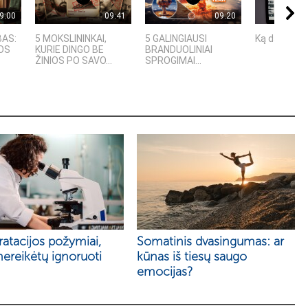
9:00
09:41
09:20
BAS:
5 MOKSLININKAI,
5 GALINGIAUSI
Ką darytų E
OS
KURIE DINGO BE
BRANDUOLINIAI
ŽINIOS PO SAVO...
SPROGIMAI...
atacijos požymiai,
Somatinis dvasingumas: ar
nereikėtų ignoruoti
kūnas iš tiesų saugo
emocijas?