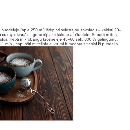
uodelyje (apie 250 ml) ištirpinti sviestą su šokoladu – kaitinti 20–
 cukrų ir kiaušinį, gerai išplakti šakute ar šluotele. Suberti miltus,
os tešlos. Kepti mikrobangų krosnelėje 45–60 sek. 800 W galingumu.
ti 1 min., papuošti milteliniu cukrumi ir mėgautis tiesiai iš puodelio.