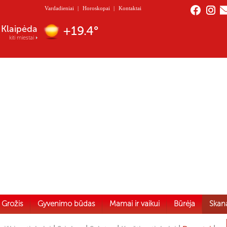
Vardadieniai
|
Horoskopai
|
Kontaktai
Nida
+18.1°
kiti miestai
Grožis
Gyvenimo būdas
Mamai ir vaikui
Būrėja
Skan