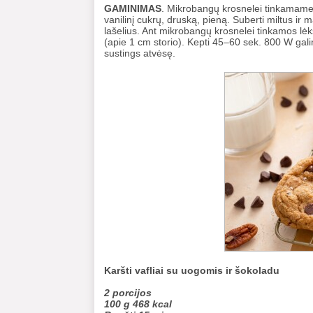
GAMINIMAS
. Mikrobangų krosnelei tinkamame d
vanilinį cukrų, druską, pieną. Suberti miltus ir 
lašelius. Ant mikrobangų krosnelei tinkamos lėk
(apie 1 cm storio). Kepti 45–60 sek. 800 W galin
sustings atvėsę.
Karšti vafliai su uogomis ir šokoladu
2 porcijos
100 g 468 kcal