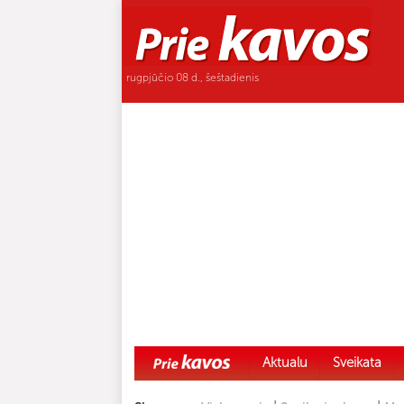
rugpjūčio 08 d., šeštadienis
Aktualu
Sveikata