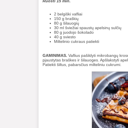
Ruošti 15 min.
2 belgiški vafliai
150 g braškių
80 g šilauogių
30 ml šviežiai spaustų apelsinų sulčių
80 g juodojo šokolado
40 g sviesto
Miltelinio cukraus patiekti
GAMINIMAS.
Vaflius pašildyti mikrobangų krosne
pjaustytas braškes ir šilauoges. Apšlakstyti apels
Patiekti šiltus, pabarsčius milteliniu cukrumi.