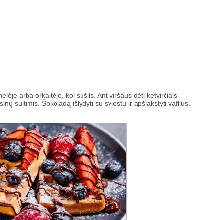
lėje arba orkaitėje, kol sušils. Ant viršaus dėti ketvirčiais
inų sultimis. Šokoladą išlydyti su sviestu ir apšlakstyti vaflius.