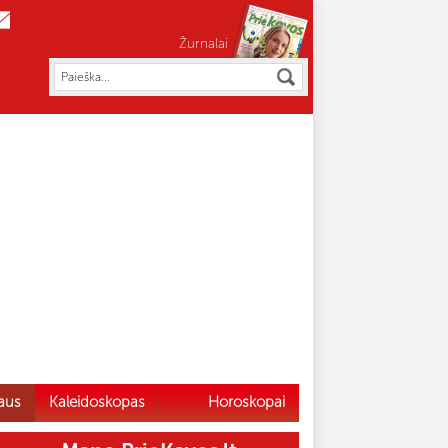
Žurnalai
aus
Kaleidoskopas
Horoskopai