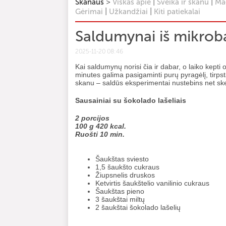
>
|
|
Skanaus
Viskas apie
Sveika ir skanu
Mag
|
|
Gėrimai
Užkandžiai
Kiti patiekalai
Saldumynai iš mikrob
2025-11-20 08:46
Kai saldumynų norisi čia ir dabar, o laiko kepti
minutes galima pasigaminti purų pyragėlį, tirpst
skanu – saldūs eksperimentai nustebins net ske
Sausainiai su šokolado lašeliais
2 porcijos
100 g 420 kcal.
Ruošti 10 min.
Šaukštas sviesto
1,5 šaukšto cukraus
Žiupsnelis druskos
Ketvirtis šaukštelio vanilinio cukraus
Šaukštas pieno
3 šaukštai miltų
2 šaukštai šokolado lašelių