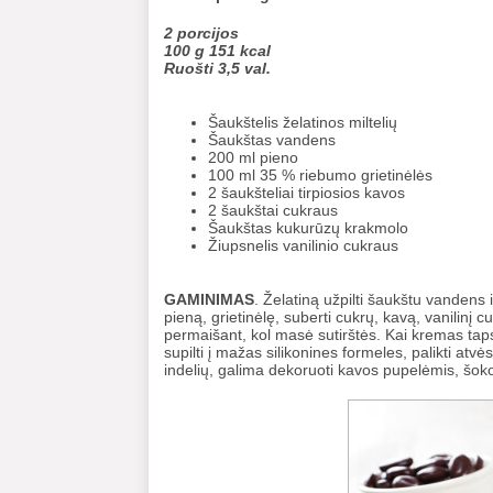
2 porcijos
100 g 151 kcal
Ruošti 3,5 val.
Šaukštelis želatinos miltelių
Šaukštas vandens
200 ml pieno
100 ml 35 % riebumo grietinėlės
2 šaukšteliai tirpiosios kavos
2 šaukštai cukraus
Šaukštas kukurūzų krakmolo
Žiupsnelis vanilinio cukraus
GAMINIMAS
. Želatiną užpilti šaukštu vandens i
pieną, grietinėlę, suberti cukrų, kavą, vanilinį c
permaišant, kol masė sutirštės. Kai kremas taps ti
supilti į mažas silikonines formeles, palikti atvės
indelių, galima dekoruoti kavos pupelėmis, šoko