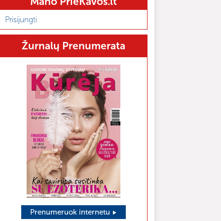
Mano PrieKavos.lt
Prisijungti
Žurnalų Prenumerata
Prenumeruok internetu