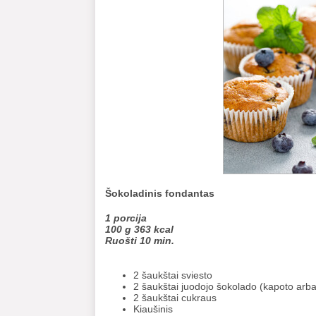
Šokoladinis fondantas
1 porcija
100 g 363 kcal
Ruošti 10 min.
2 šaukštai sviesto
2 šaukštai juodojo šokolado (kapoto arba 
2 šaukštai cukraus
Kiaušinis