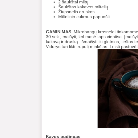
2 šaukštai miltų
Šaukštas kakavos miltelių
Žiupsnelis druskos
Miltelinio cukraus papuošti
GAMINIMAS
. Mikrobangų krosnelei tinkamame p
30 sek., maišyti, kol masė taps vientisa. Įmaišyti
kakavą ir druską. Išmaišyti iki glotnios, tiršt
Vidurys turi likti truputį minkštas. Leisti pastovė
Kavos pudingas