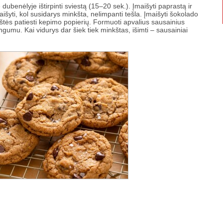
ubenėlyje ištirpinti sviestą (15–20 sek.). Įmaišyti paprastą ir
maišyti, kol susidarys minkšta, nelimpanti tešla. Įmaišyti šokolado
štės patiesti kepimo popierių. Formuoti apvalius sausainius
gumu. Kai vidurys dar šiek tiek minkštas, išimti – sausainiai