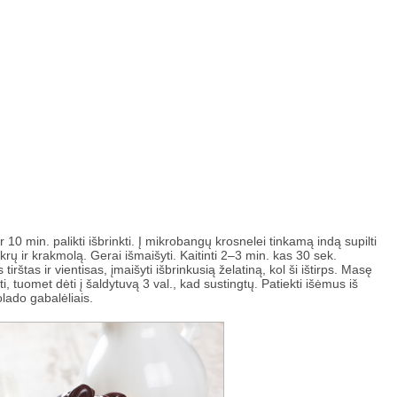
r 10 min. palikti išbrinkti. Į mikrobangų krosnelei tinkamą indą supilti
ukrų ir krakmolą. Gerai išmaišyti. Kaitinti 2–3 min. kas 30 sek.
rštas ir vientisas, įmaišyti išbrinkusią želatiną, kol ši ištirps. Masę
ti, tuomet dėti į šaldytuvą 3 val., kad sustingtų. Patiekti išėmus iš
lado gabalėliais.