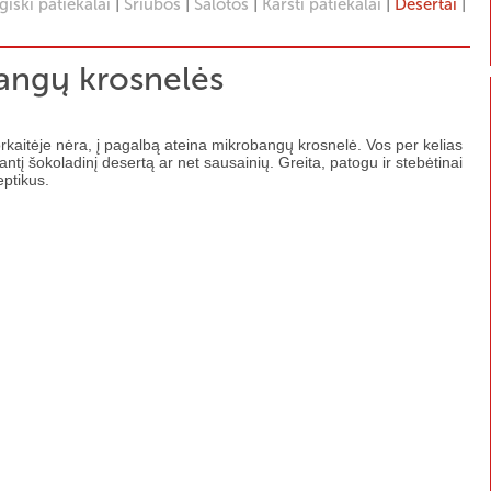
|
|
|
|
|
iški patiekalai
Sriubos
Salotos
Karšti patiekalai
Desertai
angų krosnelės
 orkaitėje nėra, į pagalbą ateina mikrobangų krosnelė. Vos per kelias
antį šokoladinį desertą ar net sausainių. Greita, patogu ir stebėtinai
ptikus.