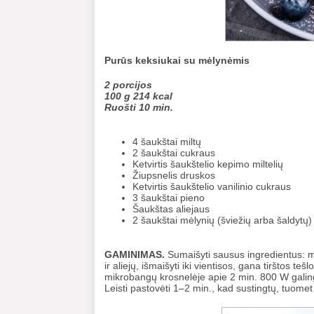
Purūs keksiukai su mėlynėmis
2 porcijos
100 g 214 kcal
Ruošti 10 min.
4 šaukštai miltų
2 šaukštai cukraus
Ketvirtis šaukštelio kepimo miltelių
Žiupsnelis druskos
Ketvirtis šaukštelio vanilinio cukraus
3 šaukštai pieno
Šaukštas aliejaus
2 šaukštai mėlynių (šviežių arba šaldytų)
GAMINIMAS.
Sumaišyti sausus ingredientus: mil
ir aliejų, išmaišyti iki vientisos, gana tirštos te
mikrobangų krosnelėje apie 2 min. 800 W galingumu
Leisti pastovėti 1–2 min., kad sustingtų, tuomet i