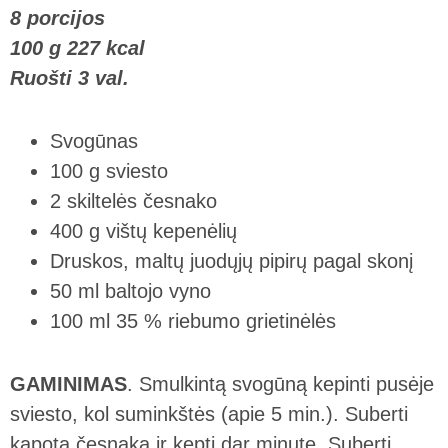
8 porcijos
100 g 227 kcal
Ruošti 3 val.
Svogūnas
100 g sviesto
2 skiltelės česnako
400 g vištų kepenėlių
Druskos, maltų juodųjų pipirų pagal skonį
50 ml baltojo vyno
100 ml 35 % riebumo grietinėlės
GAMINIMAS
. Smulkintą svogūną kepinti pusėje
sviesto, kol suminkštės (apie 5 min.). Suberti
kapotą česnaką ir kepti dar minutę. Suberti