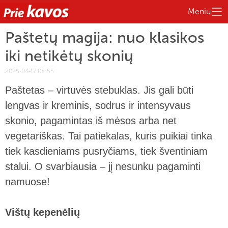
Meniu
Paštetų magija: nuo klasikos
iki netikėtų skonių
2025-04-17 08:55
Paštetas – virtuvės stebuklas. Jis gali būti
lengvas ir kreminis, sodrus ir intensyvaus
skonio, pagamintas iš mėsos arba net
vegetariškas. Tai patiekalas, kuris puikiai tinka
tiek kasdieniams pusryčiams, tiek šventiniam
stalui. O svarbiausia – jį nesunku pagaminti
namuose!
Vištų kepenėlių