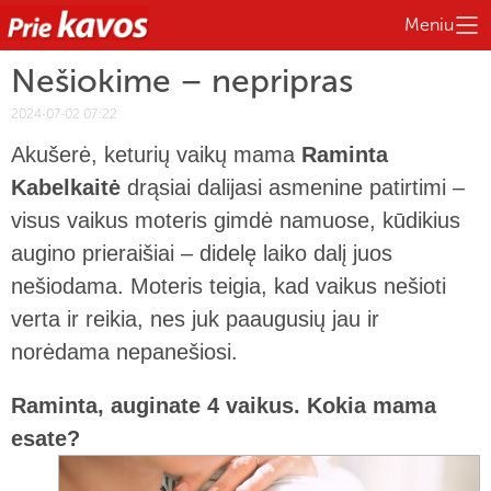
Meniu
Nešiokime – nepripras
2024-07-02 07:22
Akušerė, keturių vaikų mama
Raminta
Kabelkaitė
drąsiai dalijasi asmenine patirtimi –
visus vaikus moteris gimdė namuose, kūdikius
augino prieraišiai – didelę laiko dalį juos
nešiodama. Moteris teigia, kad vaikus nešioti
verta ir reikia, nes juk paaugusių jau ir
norėdama nepanešiosi.
Raminta, auginate 4 vaikus. Kokia mama
esate?