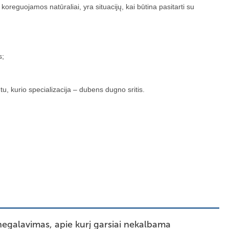
reguojamos natūraliai, yra situacijų, kai būtina pasitarti su
s;
u, kurio specializacija – dubens dugno sritis.
 negalavimas, apie kurį garsiai nekalbama