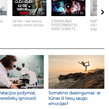
5:17
17:50
11:00
pie
Se7en – kai tamsa
5 MOKSLINIAI
KAIP PRADĖ
tampa meno kūriniu
EKSPERIMENTAI,
SAU: 7 asme
KURIE SUKRĖTĖ...
augimo pata
atacijos požymiai,
Somatinis dvasingumas: ar
nereikėtų ignoruoti
kūnas iš tiesų saugo
emocijas?