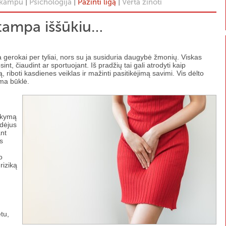
|
|
|
 kampu
Psichologija
Pažinti ligą
Verta žinoti
 tampa iššūkiu…
gerokai per tyliai, nors su ja susiduria daugybė žmonių. Viskas
int, čiaudint ar sportuojant. Iš pradžių tai gali atrodyti kaip
, riboti kasdienes veiklas ir mažinti pasitikėjimą savimi. Vis dėlto
ama būklė.
aikymą
idėjus
ant
s
o
riziką
tu,