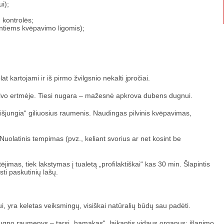
i);
 kontrolės;
antiems kvėpavimo ligomis);
t kartojami ir iš pirmo žvilgsnio nekalti įpročiai.
ilvo ertmėje. Tiesi nugara – mažesnė apkrova dubens dugnui.
„išjungia“ giliuosius raumenis. Naudingas pilvinis kvėpavimas,
 Nuolatinis tempimas (pvz., keliant svorius ar net kosint be
ėjimas, tiek lakstymas į tualetą „profilaktiškai“ kas 30 min. Šlapintis
ti paskutinių lašų.
, yra keletas veiksmingų, visiškai natūralių būdų sau padėti.
ugno raumenys – tarsi „hamakas“, laikantis vidaus organus: šlapimo