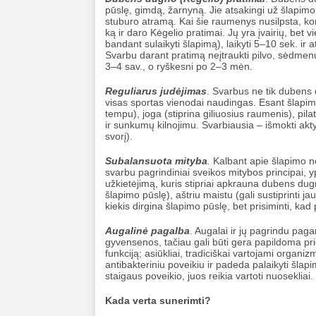
pūslę, gimdą, žarnyną. Jie atsakingi už šlapimo
stuburo atramą. Kai šie raumenys nusilpsta, kon
ką ir daro Kėgelio pratimai. Jų yra įvairių, be
bandant sulaikyti šlapimą), laikyti 5–10 sek. ir
Svarbu darant pratimą neįtraukti pilvo, sėdmenų 
3–4 sav., o ryškesni po 2–3 mėn.
Reguliarus judėjimas
. Svarbus ne tik dubens 
visas sportas vienodai naudingas. Esant šlapi
tempu), joga (stiprina giliuosius raumenis), pil
ir sunkumų kilnojimu. Svarbiausia – išmokti akt
svorį).
Subalansuota mityba
.
Kalbant apie šlapimo n
svarbu pagrindiniai sveikos mitybos principai, 
užkietėjimą, kuris stipriai apkrauna dubens dugn
šlapimo pūslę), aštriu maistu (gali sustiprinti 
kiekis dirgina šlapimo pūslę, bet prisiminti, kad 
Augalinė pagalba
. Augalai ir jų pagrindu pag
gyvensenos, tačiau gali būti gera papildoma pr
funkciją; asiūkliai, tradiciškai vartojami organ
antibakteriniu poveikiu ir padeda palaikyti šlapi
staigaus poveikio, juos reikia vartoti nuosekliai.
Kada verta sunerimti?