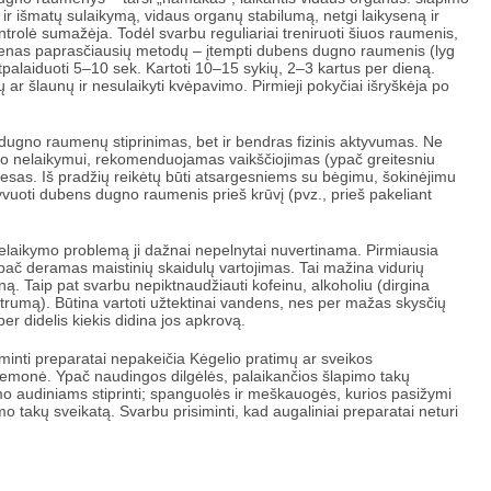
 ir išmatų sulaikymą, vidaus organų stabilumą, netgi laikyseną ir
trolė sumažėja. Todėl svarbu reguliariai treniruoti šiuos raumenis,
t vienas paprasčiausių metodų – įtempti dubens dugno raumenis (lyg
 atpalaiduoti 5–10 sek. Kartoti 10–15 sykių, 2–3 kartus per dieną.
ar šlaunų ir nesulaikyti kvėpavimo. Pirmieji pokyčiai išryškėja po
dugno raumenų stiprinimas, bet ir bendras fizinis aktyvumas. Ne
mo nelaikymui, rekomenduojamas vaikščiojimas (ypač greitesniu
atesas. Iš pradžių reikėtų būti atsargesniems su bėgimu, šokinėjimu
yvuoti dubens dugno raumenis prieš krūvį (pvz., prieš pakeliant
elaikymo problemą ji dažnai nepelnytai nuvertinama. Pirmiausia
ypač deramas maistinių skaidulų vartojimas. Tai mažina vidurių
ą. Taip pat svarbu nepiktnaudžiauti kofeinu, alkoholiu (dirgina
jautrumą). Būtina vartoti užtektinai vandens, nes per mažas skysčių
per didelis kiekis didina jos apkrovą.
aminti preparatai nepakeičia Kėgelio pratimų ar sveikos
iemonė. Ypač naudingos dilgėlės, palaikančios šlapimo takų
izmo audiniams stiprinti; spanguolės ir meškauogės, kurios pasižymi
mo takų sveikatą. Svarbu prisiminti, kad augaliniai preparatai neturi