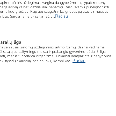
a šlapimo pūslės uždegimas, vargina daugybę žmonių, ypač moterų.
 negalavimą kalbėti dažniausiai nepatogu. Visgi svarbu jo neignoruoti
blemą kuo greičiau. Kaip apsisaugoti ir ko griebtis pajutus pirmuosius
Plačiau
bsp; Sergama ne tik šaltymečiu...
aralių liga
na seniausiai žinomų uždegiminio artrito formų, dažnai vadinama
 dėl sąsajų su baltymingu maistu ir prabangiu gyvenimo būdu. Ši liga
i, metų metus tūnodama organizme. Tinkamai neatpažinta ir negydoma
Plačiau
 tik sąnarių skausmą, bet ir sunkių komplikac...