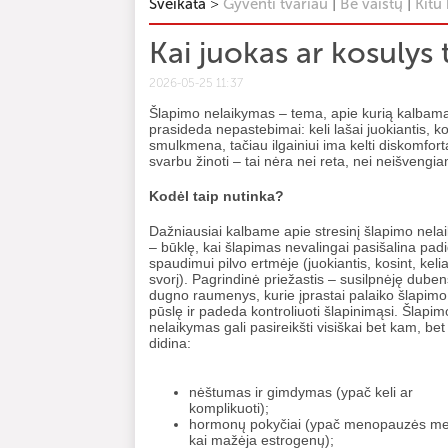
>
|
|
Sveikata
Gyventi tvariau
Be vaistų
Kitu
Kai juokas ar kosulys
2026-05-25 11:37
Šlapimo nelaikymas – tema, apie kurią kalbama 
prasideda nepastebimai: keli lašai juokiantis, kos
smulkmena, tačiau ilgainiui ima kelti diskomfortą
svarbu žinoti – tai nėra nei reta, nei neišvengi
Kodėl taip nutinka?
Dažniausiai kalbame apie stresinį šlapimo nel
– būklę, kai šlapimas nevalingai pasišalina pad
spaudimui pilvo ertmėje (juokiantis, kosint, keli
svorį). Pagrindinė priežastis – susilpnėję duben
dugno raumenys, kurie įprastai palaiko šlapimo
pūslę ir padeda kontroliuoti šlapinimąsi. Šlapim
nelaikymas gali pasireikšti visiškai bet kam, bet 
didina:
nėštumas ir gimdymas (ypač keli ar
komplikuoti);
hormonų pokyčiai (ypač menopauzės me
kai mažėja estrogenų);