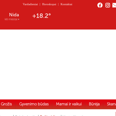
Vardadieniai
|
Horoskopai
|
Kontaktai
Nida
+18.2°
kiti miestai
Grožis
Gyvenimo būdas
Mamai ir vaikui
Būrėja
Skan