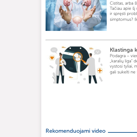
Cistitas, arb
Tačiau apie šį
ir spręsti pro
simptomus? &n
Klastinga k
Podagra – vie
„karalių liga“
vystosi tylia
gali sukelti ne
Rekomenduojami video