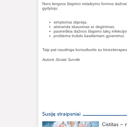
Nors lengvos šlapimo nelaikymo formos dažnai ko
gydytoju:
simptomai stiprėja;
atsiranda skausmas ar deginimas;
pasireiškia dažnos šlapimo takų infekcijo
problema trukdo kasdieniam gyvenimui.
Taip pat naudinga konsultuotis su kineziterapeut
Autorė Jūratė Survilė
Susiję straipsniai
Cistitas –