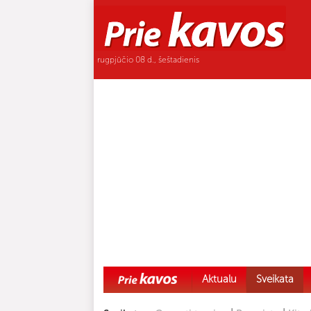
rugpjūčio 08 d., šeštadienis
Aktualu
Sveikata