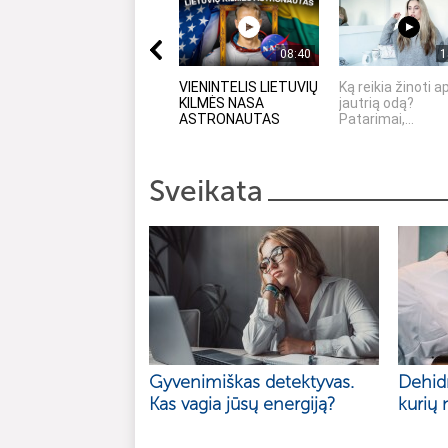
08:40
1
VIENINTELIS LIETUVIŲ
Ką reikia žinoti a
KILMĖS NASA
jautrią odą?
ASTRONAUTAS
Patarimai,...
Sveikata
Gyvenimiškas detektyvas.
Dehidr
Kas vagia jūsų energiją?
kurių 