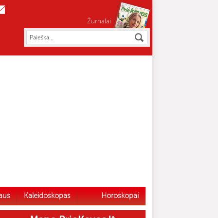
Žurnalai
aus
Kaleidoskopas
Horoskopai