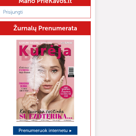
Mano PrieKavos.lt
Prisijungti
Žurnalų Prenumerata
Prenumeruok internetu