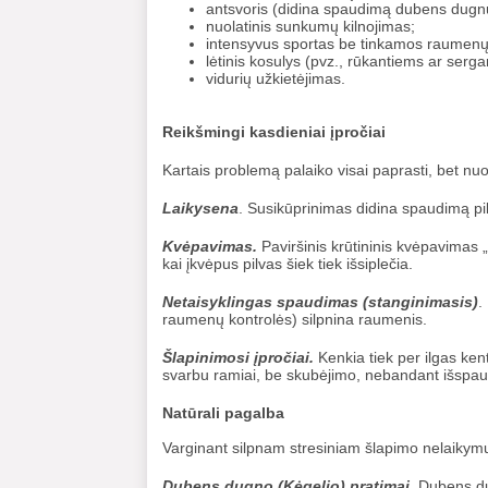
antsvoris (didina spaudimą dubens dugnu
nuolatinis sunkumų kilnojimas;
intensyvus sportas be tinkamos raumenų
lėtinis kosulys (pvz., rūkantiems ar serg
vidurių užkietėjimas.
Reikšmingi kasdieniai įpročiai
Kartais problemą palaiko visai paprasti, bet nuola
Laikysena
. Susikūprinimas didina spaudimą p
Kvėpavimas.
Paviršinis krūtininis kvėpavimas 
kai įkvėpus pilvas šiek tiek išsiplečia.
Netaisyklingas spaudimas (stanginimasis)
.
raumenų kontrolės) silpnina raumenis.
Šlapinimosi įpročiai.
Kenkia tiek per ilgas kent
svarbu ramiai, be skubėjimo, nebandant išspaus
Natūrali pagalba
Varginant silpnam stresiniam šlapimo nelaikymui
Dubens dugno (Kėgelio) pratimai
. Dubens d