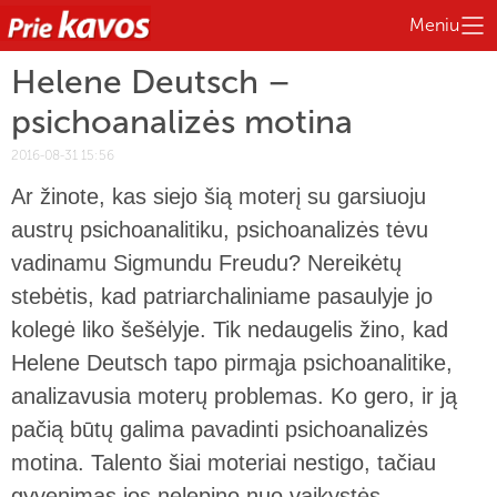
Meniu
Helene Deutsch –
psichoanalizės motina
2016-08-31 15:56
Ar žinote, kas siejo šią moterį su garsiuoju
austrų psichoanalitiku, psichoanalizės tėvu
vadinamu Sigmundu Freudu? Nereikėtų
stebėtis, kad patriarchaliniame pasaulyje jo
kolegė liko šešėlyje. Tik nedaugelis žino, kad
Helene Deutsch tapo pirmąja psichoanalitike,
analizavusia moterų problemas. Ko gero, ir ją
pačią būtų galima pavadinti psichoanalizės
motina. Talento šiai moteriai nestigo, tačiau
gyvenimas jos nelepino nuo vaikystės.