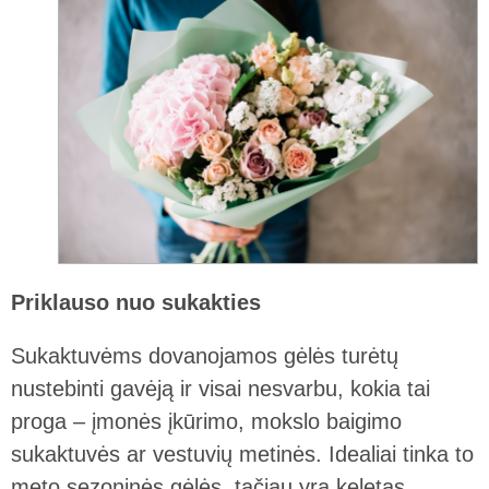
Priklauso nuo sukakties
Sukaktuvėms dovanojamos gėlės turėtų
nustebinti gavėją ir visai nesvarbu, kokia tai
proga – įmonės įkūrimo, mokslo baigimo
sukaktuvės ar vestuvių metinės. Idealiai tinka to
meto sezoninės gėlės, tačiau yra keletas