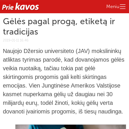
Meniu
Gėlės pagal progą, etiketą ir
tradicijas
2019-01-11 16:46
Naujojo Džersio universiteto (JAV) mokslininkų
atliktas tyrimas parodė, kad dovanojamos gėlės
veikia nuotaiką, tačiau tokia pat gėlė
skirtingomis progomis gali kelti skirtingas
emocijas. Vien Jungtinėse Amerikos Valstijose
kasmet nuperkama gėlių už daugiau nei 30
milijardų eurų, todėl žinoti, kokių gėlių verta
dovanoti įvairiomis progomis, iš tiesų naudinga.