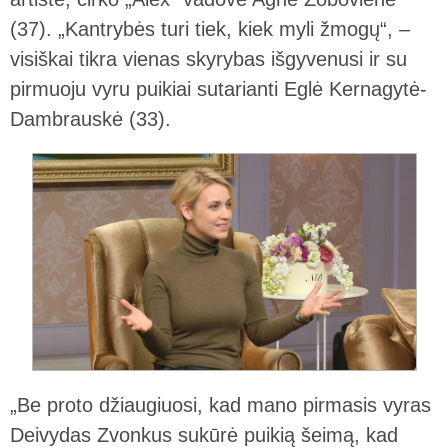
(37). „Kantrybės turi tiek, kiek myli žmogų“, –
visiškai tikra vienas skyrybas išgyvenusi ir su
pirmuoju vyru puikiai sutarianti Eglė Kernagytė-
Dambrauskė (33).
„Be proto džiaugiuosi, kad mano pirmasis vyras
Deivydas Zvonkus sukūrė puikią šeimą, kad