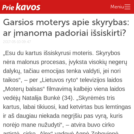
Meniu
Garsios moterys apie skyrybas:
ar įmanoma padoriai išsiskirti?
2017-05-10 09:47
„Esu du kartus išsiskyrusi moteris. Skyrybos
nėra malonus procesas, įvyksta visokių negerų
dalykų, tačiau emocijas tenka valdyti, jei nori
taikos“, – per „Lietuvos ryto“ televizijos laidos
„Moterų balsas“ filmavimą kalbėjo viena laidos
vedėjų Natalija Bunkė (34). „Skyrėmės tris
kartus, labai tikiuosi, kad ketvirtas bus lemtingas
ir aš daugiau niekada negrįšiu pas vyrą, kuris
norėjo mane nužudyti“, – atvira buvo cirko
artistė, cirko „Alex“ vadovė Agnė Zobovienė