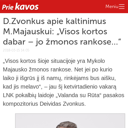
Meniu
D.Zvonkus apie kaltinimus
M.Majauskui: „Visos kortos
dabar – jo žmonos rankose…“
2018-03-15 14:05
„Visos kortos šioje situacijoje yra Mykolo
Majausko žmonos rankose. Net jei po kurio
laiko ji išgrūs jį iš namų, rinkėjams bus aišku,
kad jis melavo“, – jau šį ketvirtadienio vakarą
LNK pokalbių laidoje „Valanda su Rūta“ pasakos
kompozitorius Deividas Zvonkus.