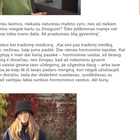
kursiu šeimos, niekada neturėsiu mylimo vyro, nes aš niekam
alima miegoti kartu su žmogumi? Toks įsitikinimas manęs net
siai tokia mano dalia. Aš prastumsiu šitą gyvenimą”.
tus bei tradicinę mediciną. „Kai eini pas tradicinį mediką,
ako, nežinau, kaip jums padėti. Dar vienas hormoninis tepalas. Kai
oją ir man dar kartą pasakė – hormoniniai vaistai, aš tiesiog
ptą ir išmečiau, nes žinojau, kad aš nebenoriu gyventi
i vaistai gesina tavo uždegimą, jie užgesina daug – arba tave
ba jie kaip tik iš tavęs padaro merginą, kuri negali užsičiaupti.
dviračiu, tada dar dvidešimt nueidavau, susitikdavau su
d aš vartojau labai sunkius hormoninius vaistus, dėl kurių