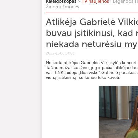
>
|
|
Kaleidoskopas
TV naujienos
Legendos
Žinomi žmonės
Atlikėja Gabrielė Vilki
buvau įsitikinusi, kad
niekada neturėsiu my
2022-11-08 14:08
Ne kartą atlikėjos Gabrielės Vilkickytės konce
Tačiau mažai kas žino, jog ir pačiai atlikėjai da
val. LNK laidoje „Bus visko“ Gabrielė pasakos ap
vieną įsitikinimą, su kuriuo teko kovoti.