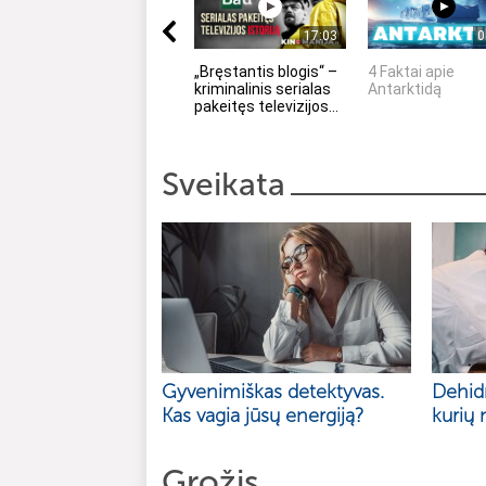
17:03
0
„Bręstantis blogis“ –
4 Faktai apie
kriminalinis serialas
Antarktidą
pakeitęs televizijos...
Sveikata
Gyvenimiškas detektyvas.
Dehidr
Kas vagia jūsų energiją?
kurių 
Grožis