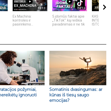
4:58
18:13
04:13
Ex Machina:
5 įdomūs faktai apie
KAS SUKŪRĖ
kontrolės ir
„TikTok“: ką reiškia
INTELEKTĄ?
pasirinkimo...
pavadinimas ir ne tik
ISTORIJA IR
atacijos požymiai,
Somatinis dvasingumas: ar
nereikėtų ignoruoti
kūnas iš tiesų saugo
emocijas?