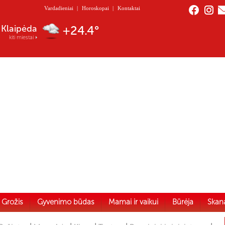
Vardadieniai
|
Horoskopai
|
Kontaktai
Nida
+21.6°
kiti miestai
Grožis
Gyvenimo būdas
Mamai ir vaikui
Būrėja
Skan