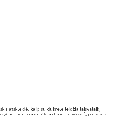
is atskleidė, kaip su dukrele leidžia laisvalaikį
las „Apie mus ir Kazlauskus“ toliau linksmina Lietuvą. Šį, pirmadienio,