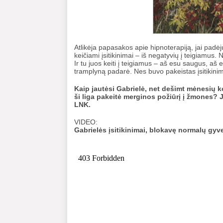
Atlikėja papasakos apie hipnoterapiją, jai padėj
keičiami įsitikinimai – iš negatyvių į teigiamus.
Ir tu juos keiti į teigiamus – aš esu saugus, aš 
tramplyną padarė. Nes buvo pakeistas įsitikinima
Kaip jautėsi Gabrielė, net dešimt mėnesių ko
ši liga pakeitė merginos požiūrį į žmones? J
LNK.
VIDEO:
Gabrielės įsitikinimai, blokavę normalų gy