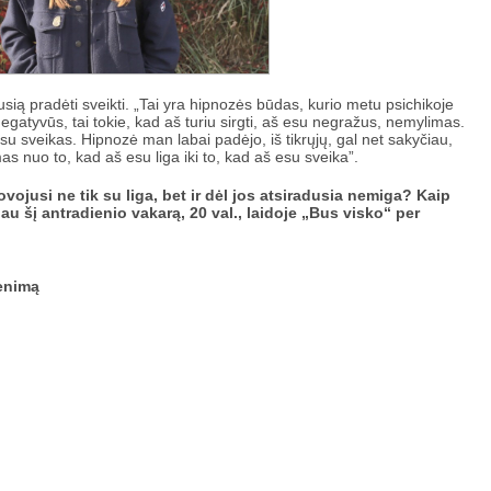
usią pradėti sveikti. „Tai yra hipnozės būdas, kurio metu psichikoje
 Negatyvūs, tai tokie, kad aš turiu sirgti, aš esu negražus, nemylimas.
esu sveikas. Hipnozė man labai padėjo, iš tikrųjų, gal net sakyčiau,
s nuo to, kad aš esu liga iki to, kad aš esu sveika”.
vojusi ne tik su liga, bet ir dėl jos atsiradusia nemiga? Kaip
au šį antradienio vakarą, 20 val., laidoje „Bus visko“ per
venimą