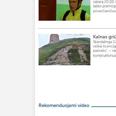
vakarą 20.00 va
šalies pramogų
priverčiančios 
Kalnas gri
Skandalinga Ge
veikia licenci
pasirašo“, – r
konstruktorius
Rekomenduojami video