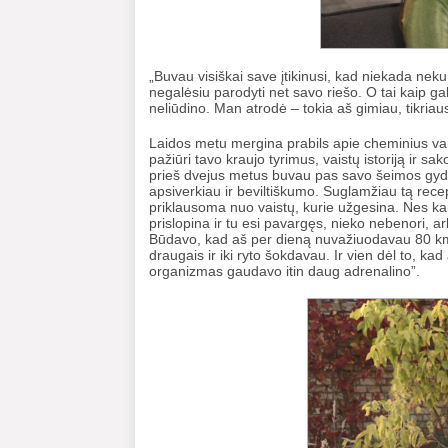
„Buvau visiškai save įtikinusi, kad niekada ne
negalėsiu parodyti net savo riešo. O tai kaip g
neliūdino. Man atrodė – tokia aš gimiau, tikriau
Laidos metu mergina prabils apie cheminius vais
pažiūri tavo kraujo tyrimus, vaistų istoriją ir s
prieš dvejus metus buvau pas savo šeimos gydyt
apsiverkiau ir beviltiškumo. Suglamžiau tą rece
priklausoma nuo vaistų, kurie užgesina. Nes ka
prislopina ir tu esi pavargęs, nieko nebenori, ar
Būdavo, kad aš per dieną nuvažiuodavau 80 km 
draugais ir iki ryto šokdavau. Ir vien dėl to, ka
organizmas gaudavo itin daug adrenalino”.