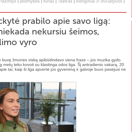
|
|
|
|
|
Pažintys
Įdomybės
Kinas
Teatras
Renginiai ir iniciatyvos
ckytė prabilo apie savo ligą:
 niekada nekursiu šeimos,
limo vyro
rte buvę žmonės viską apibūdindavo viena fraze – jos muzika gydo.
ug metų teko kovoti su klastinga odos liga. Šį antradienio vakarą, 20
ie tai, kaip ši liga apvertė jos gyvenimą ir galvoje buvo pasėjusi ne