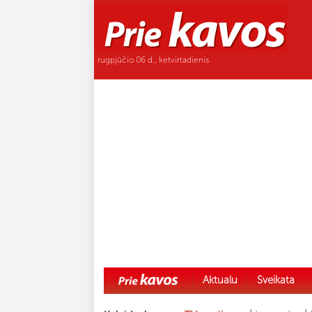
rugpjūčio 06 d., ketvirtadienis
Aktualu
Sveikata