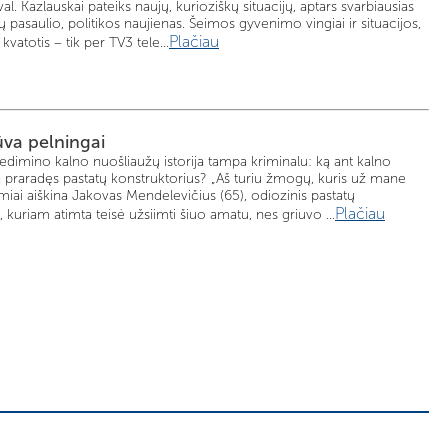
l. Kazlauskai pateiks naujų, kurioziškų situacijų, aptars svarbiausias
 pasaulio, politikos naujienas. Šeimos gyvenimo vingiai ir situacijos,
Plačiau
kvatotis – tik per TV3 tele...
ūva pelningai
dimino kalno nuošliaužų istorija tampa kriminalu: ką ant kalno
ją praradęs pastatų konstruktorius? „Aš turiu žmogų, kuris už mane
amiai aiškina Jakovas Mendelevičius (65), odiozinis pastatų
Plačiau
, kuriam atimta teisė užsiimti šiuo amatu, nes griuvo ...