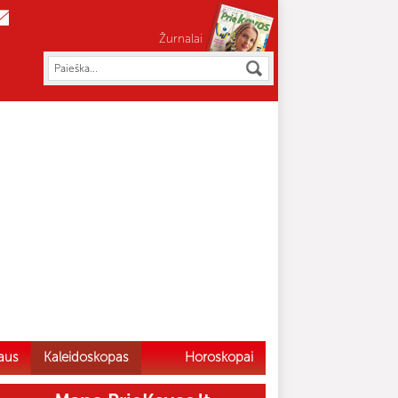
Žurnalai
aus
Kaleidoskopas
Horoskopai