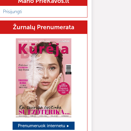
Mano PrieKavos.lt
Prisijungti
Žurnalų Prenumerata
Prenumeruok internetu