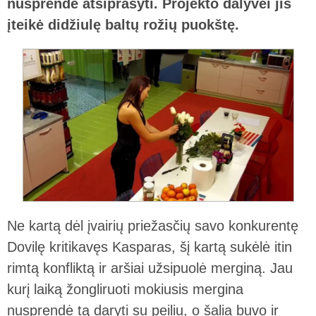
nusprendė atsiprašyti. Projekto dalyvei jis
įteikė didžiulę baltų rožių puokštę.
Ne kartą dėl įvairių priežasčių savo konkurentę
Dovilę kritikavęs Kasparas, šį kartą sukėlė itin
rimtą konfliktą ir aršiai užsipuolė merginą. Jau
kurį laiką žongliruoti mokiusis mergina
nusprendė tą daryti su peiliu, o šalia buvo ir