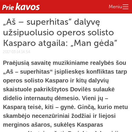
Meniu
„Aš – superhitas“ dalyvę
užsipuolusio operos solisto
Kasparo atgaila: „Man gėda“
2017-03-14 14:54
Praėjusią savaitę muzikiniame realybės šou
„Aš – superhitas“ įsiplieskęs konfliktas tarp
operos solisto Kasparo ir kitų dalyvių
skaistuole pakrikštytos Dovilės sulaukė
didelio internautų dėmesio. Vieni jų –
Kasparą teisė, kiti – gynė. Ginčą, kurio metu
skambėjo necenzūriniai žodžiai ir liejosi
merginos ašaros, sukėlęs Kasparas