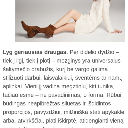
Lyg geriausias draugas.
Per didelio dydžio –
tiek į ilgį, tiek į plotį – mezginys yra universalus
šaltymečio drabužis, kurį be vargo galima
stilizuoti darbui, laisvalaikiui, šventėms ar namų
aplinkai. Vieni jį vadina megztiniu, kiti tunika,
tačiau esmė – ne pavadinimas, o forma. Rūbui
būdingas neapibrėžtas siluetas ir išdidintos
proporcijos, pavyzdžiui, milžiniška stati apykaklė
arba, atvirkščiai, plati iškirptė, atidengianti vieną