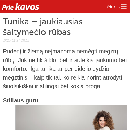
Meniu
Tunika – jaukiausias
šaltymečio rūbas
2023-11-27 08:13
Rudenį ir žiemą neįmanoma nemėgti megztų
rūbų. Juk ne tik šildo, bet ir suteikia jaukumo bei
komforto. Ilga tunika ar per didelio dydžio
megztinis – kaip tik tai, ko reikia norint atrodyti
šiuolaikiškai ir stilingai bet kokia proga.
Stiliaus guru