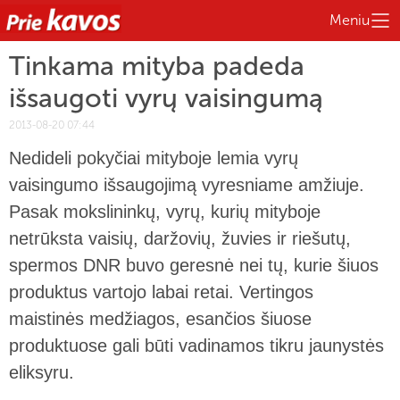
Meniu
Tinkama mityba padeda
išsaugoti vyrų vaisingumą
2013-08-20 07:44
Nedideli pokyčiai mityboje lemia vyrų
vaisingumo išsaugojimą vyresniame amžiuje.
Pasak mokslininkų, vyrų, kurių mityboje
netrūksta vaisių, daržovių, žuvies ir riešutų,
spermos DNR buvo geresnė nei tų, kurie šiuos
produktus vartojo labai retai.
Vertingos
maistinės medžiagos, esančios šiuose
produktuose gali būti vadinamos tikru jaunystės
eliksyru.