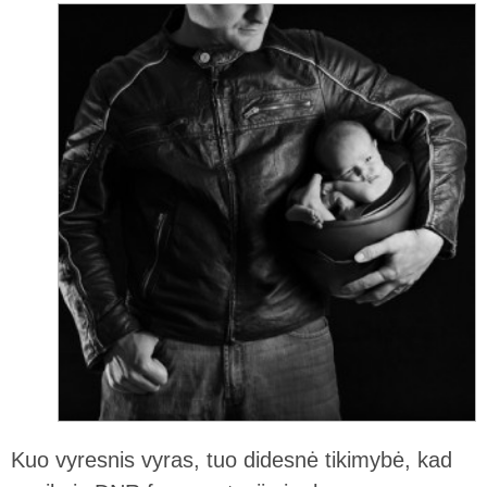
Kuo vyresnis vyras, tuo didesnė tikimybė, kad