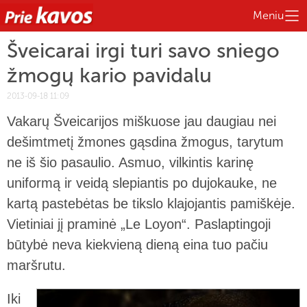
Meniu
Šveicarai irgi turi savo sniego
žmogų kario pavidalu
2013-09-18 11:09
Vakarų Šveicarijos miškuose jau daugiau nei
dešimtmetį žmones gąsdina žmogus, tarytum
ne iš šio pasaulio. Asmuo, vilkintis karinę
uniformą ir veidą slepiantis po dujokauke, ne
kartą pastebėtas be tikslo klajojantis pamiškėje.
Vietiniai jį praminė „Le Loyon“. Paslaptingoji
būtybė neva kiekvieną dieną eina tuo pačiu
maršrutu.
Iki