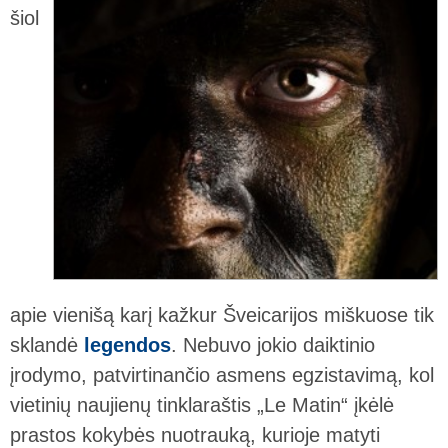
šiol
apie vienišą karį kažkur Šveicarijos miškuose tik
sklandė
legendos
. Nebuvo jokio daiktinio
įrodymo, patvirtinančio asmens egzistavimą, kol
vietinių naujienų tinklaraštis „Le Matin“ įkėlė
prastos kokybės nuotrauką, kurioje matyti