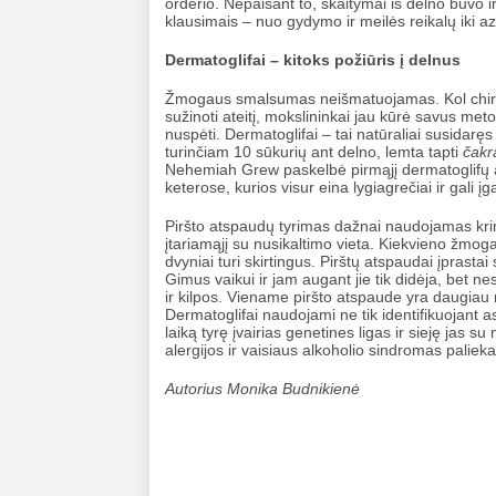
orderio. Nepaisant to, skaitymai iš delno buvo ir 
klausimais – nuo gydymo ir meilės reikalų iki az
Dermatoglifai – kitoks požiūris į delnus
Žmogaus smalsumas neišmatuojamas. Kol chiroma
sužinoti ateitį, mokslininkai jau kūrė savus me
nuspėti. Dermatoglifai – tai natūraliai susidaręs
turinčiam 10 sūkurių ant delno, lemta tapti
čakr
Nehemiah Grew paskelbė pirmąjį dermatoglifų 
keterose, kurios visur eina lygiagrečiai ir gali į
Piršto atspaudų tyrimas dažnai naudojamas krimin
įtariamąjį su nusikaltimo vieta. Kiekvieno žmogau
dvyniai turi skirtingus. Pirštų atspaudai įprast
Gimus vaikui ir jam augant jie tik didėja, bet ne
ir kilpos. Viename piršto atspaude yra daugiau
Dermatoglifai naudojami ne tik identifikuojant as
laiką tyrę įvairias genetines ligas ir sieję jas su
alergijos ir vaisiaus alkoholio sindromas palieka
Autorius Monika Budnikienė