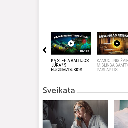
06:39
0
KĄ SLEPIA BALTIJOS
KAMUOLINIS ŽAI
JŪRA? 5
MĮSLINGA GAMT
NUGRIMZDUSIOS...
PASLAPTIS
Sveikata