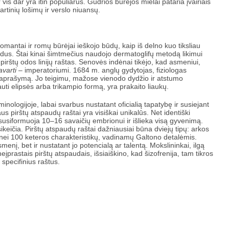
vis dar yra itin populiarūs. Gudrios būrėjos mielai pataria įvairiais
artinių lošimų ir verslo niuansų.
ntai ir romų būrėjai ieškojo būdų, kaip iš delno kuo tiksliau
todus. Štai kinai šimtmečius naudojo dermatoglifų metodą likimui
 pirštų odos linijų raštas. Senovės indėnai tikėjo, kad asmeniui,
avarti
– imperatoriumi. 1684 m. anglų gydytojas, fiziologas
aprašymą. Jo teigimu, mažose vienodo dydžio ir atstumo
gauti elipsės arba trikampio formą, yra prakaito liaukų.
ologijoje, labai svarbus nustatant oficialią tapatybę ir susiejant
s pirštų atspaudų raštai yra visiškai unikalūs. Net identiški
ai susiformuoja 10–16 savaičių embrionui ir išlieka visą gyvenimą.
sikeičia. Pirštų atspaudų raštai dažniausiai būna dviejų tipų: arkos
 nei 100 keteros charakteristikų, vadinamų Galtono detalėmis.
menį, bet ir nustatant jo potencialą ar talentą. Mokslininkai, ilgą
 neįprastais pirštų atspaudais, išsiaiškino, kad šizofrenija, tam tikros
 specifinius raštus.