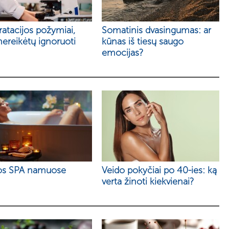
atacijos požymiai,
Somatinis dvasingumas: ar
nereikėtų ignoruoti
kūnas iš tiesų saugo
emocijas?
os SPA namuose
Veido pokyčiai po 40-ies: ką
verta žinoti kiekvienai?