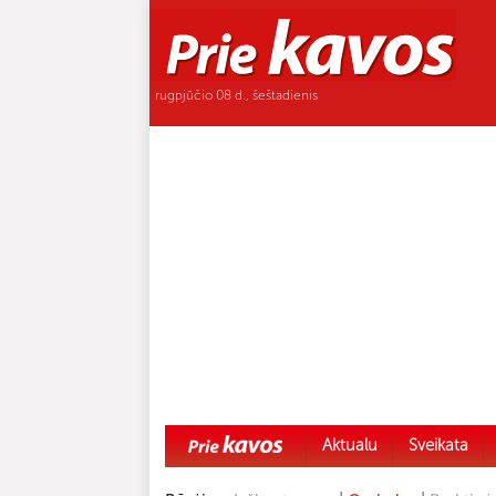
rugpjūčio 08 d., šeštadienis
Aktualu
Sveikata