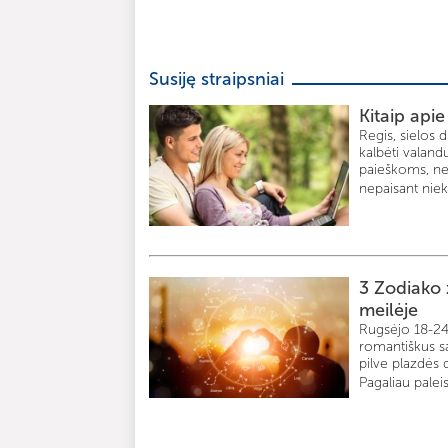
Susiję straipsniai
Kitaip api
Regis, sielos d
kalbėti valand
paieškoms, nes 
nepaisant nieko
3 Zodiako ž
meilėje
Rugsėjo 18-24 
romantiškus sa
pilve plazdės 
Pagaliau paleisi