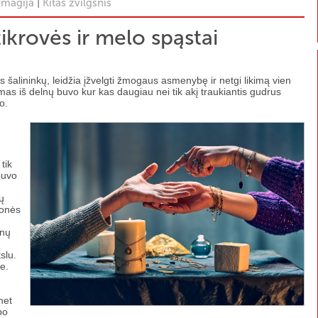
|
 magija
Kitas žvilgsnis
ikrovės ir melo spąstai
s šalininkų, leidžia įžvelgti žmogaus asmenybę ir netgi likimą vien
mas iš delnų buvo kur kas daugiau nei tik akį traukiantis gudrus
o.
,
tik
buvo
ų
monės
anų
slu.
e.
net
po