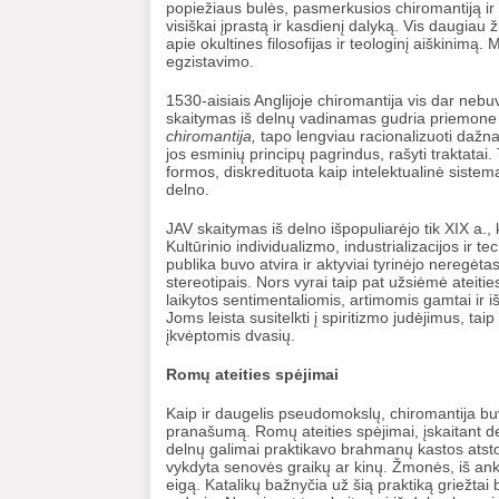
popiežiaus bulės, pasmerkusios chiromantiją ir 
visiškai įprastą ir kasdienį dalyką. Vis daugiau 
apie okultines filosofijas ir teologinį aiškinimą. 
egzistavimo.
1530-aisiais Anglijoje chiromantija vis dar nebuv
skaitymas iš delnų vadinamas gudria priemone 
chiromantija,
tapo lengviau racionalizuoti dažnai
jos esminių principų pagrindus, rašyti traktatai.
formos, diskredituota kaip intelektualinė sistema
delno.
JAV skaitymas iš delno išpopuliarėjo tik XIX a.
Kultūrinio individualizmo, industrializacijos ir 
publika buvo atvira ir aktyviai tyrinėjo neregėta
stereotipais. Nors vyrai taip pat užsiėmė ateitie
laikytos sentimentaliomis, artimomis gamtai ir iš
Joms leista susitelkti į spiritizmo judėjimus, ta
įkvėptomis dvasių.
Romų ateities spėjimai
Kaip ir daugelis pseudomokslų, chiromantija buv
pranašumą. Romų ateities spėjimai, įskaitant d
delnų galimai praktikavo brahmanų kastos atstova
vykdyta senovės graikų ar kinų. Žmonės, iš anks
eigą. Katalikų bažnyčia už šią praktiką griežtai