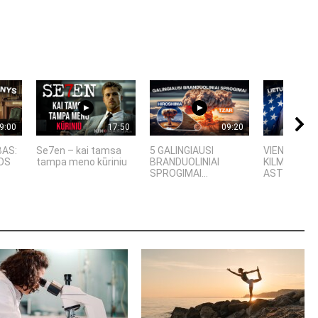
9:00
17:50
09:20
BAS:
Se7en – kai tamsa
5 GALINGIAUSI
VIENINTELIS
OS
tampa meno kūriniu
BRANDUOLINIAI
KILMĖS NA
SPROGIMAI...
ASTRONAU