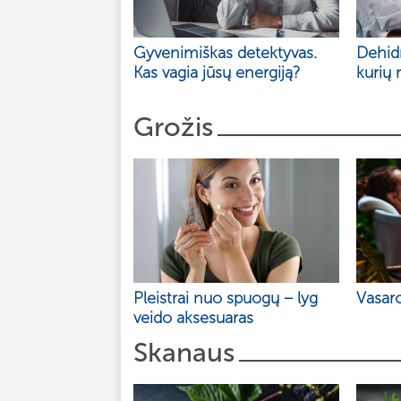
Gyvenimiškas detektyvas.
Dehidr
Kas vagia jūsų energiją?
kurių 
Grožis
Pleistrai nuo spuogų – lyg
Vasar
veido aksesuaras
Skanaus