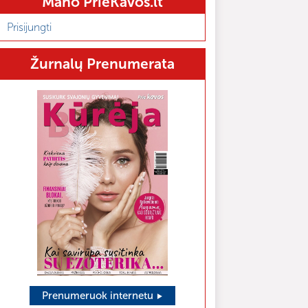
Mano PrieKavos.lt
Prisijungti
Žurnalų Prenumerata
Prenumeruok internetu