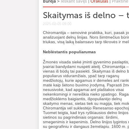
>
|
|
Būrėja
Ieškant savęs
Orakulas
Praktinė
Skaitymas iš delno – t
2025-02-05 09:00
Chiromantija – senovinė praktika, kuri, pasak jo
analizuojant delnų linijas. Nors šimtmečius būri
triukas, visą laiką balansavo tarp tikrovės ir mel
Neblėstantis populiarumas
Žmonės visada siekė įminti gyvenimo paslaptis
įvairiai bandydami nuspėti ateitį. Chiromantija – 
vienas iš būdų tai pasiekti. Skaitymas iš delno 
populiarus viduramžiais, ypač tarp raganų
medžiotojų, kurie apgamus ir dėmeles ant rank
matė kaip šėtono buvimo įrodymą. Paprasti ž
nesusivokė, kad apgamai ant plaštakos visai
nekenksmingi ir nereiškia nieko ypatingo. Rag
medžioklėms baigiantis, išpopuliarėjo delnų
skaitymo menas, sietas tiek su magija, tiek mok
Chiromantija vėl suklestėjo Renesanso epochoj
Tuomet teigta, kad trys ryškiausios delno linijos
sietinos su pagrindiniais organais: širdimi,
smegenimis ir kepenimis. Delno linijos lygintos 
su geografiniu ir dangaus žemėlapiu. 1600 m. 