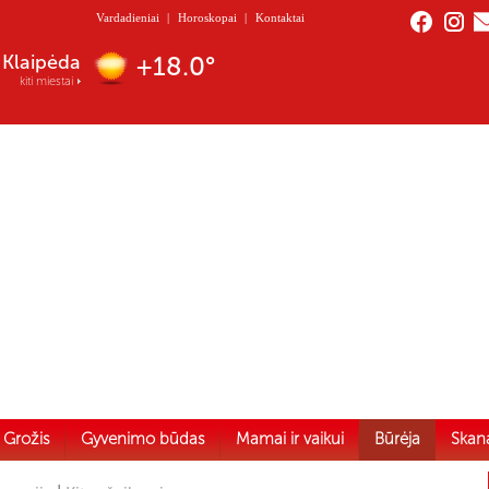
Vardadieniai
|
Horoskopai
|
Kontaktai
Nida
+17.0°
kiti miestai
Grožis
Gyvenimo būdas
Mamai ir vaikui
Būrėja
Skan