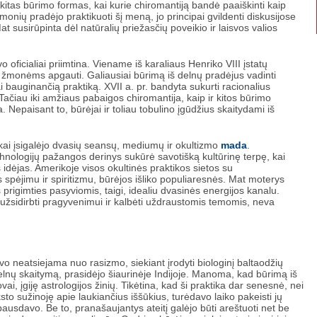
kitas būrimo formas, kai kurie chiromantiją bandė paaiškinti kaip
žmonių pradėjo praktikuoti šį meną, jo principai gvildenti diskusijose
Mat susirūpinta dėl natūralių priežasčių poveikio ir laisvos valios
o oficialiai priimtina. Viename iš karaliaus Henriko VIII įstatų
žmonėms apgauti. Galiausiai būrimą iš delnų pradėjus vadinti
 bauginančią praktiką. XVII a. pr. bandyta sukurti racionalius
 Tačiau iki amžiaus pabaigos chiromantija, kaip ir kitos būrimo
. Nepaisant to, būrėjai ir toliau tobulino įgūdžius skaitydami iš
, kai įsigalėjo dvasių seansų, mediumų ir okultizmo
mada
.
technologijų pažangos derinys sukūrė savotišką kultūrinę terpę, kai
s idėjas. Amerikoje visos okultinės praktikos sietos su
s spėjimu ir spiritizmu, būrėjos išliko populiaresnės. Mat moterys
 prigimties pasyviomis, taigi, idealiu dvasinės energijos kanalu.
ip užsidirbti pragyvenimui ir kalbėti uždraustomis temomis, neva
o neatsiejama nuo rasizmo, siekiant įrodyti biologinį baltaodžių
elnų skaitymą, prasidėjo šiaurinėje Indijoje. Manoma, kad būrimą iš
i, įgiję astrologijos žinių. Tikėtina, kad ši praktika dar senesnė, nei
to sužinoję apie laukiančius iššūkius, turėdavo laiko pakeisti jų
 bausdavo. Be to, pranašaujantys ateitį galėjo būti areštuoti net be