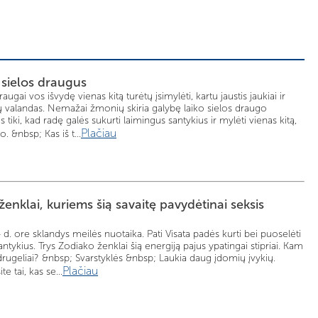
e sielos draugus
raugai vos išvydę vienas kitą turėtų įsimylėti, kartu jaustis jaukiai ir
ų valandas. Nemažai žmonių skiria galybę laiko sielos draugo
tiki, kad radę galės sukurti laimingus santykius ir mylėti vienas kitą,
Plačiau
. &nbsp; Kas iš t...
enklai, kuriems šią savaitę pavydėtinai seksis
d. ore sklandys meilės nuotaika. Pati Visata padės kurti bei puoselėti
ntykius. Trys Zodiako ženklai šią energiją pajus ypatingai stipriai. Kam
drugeliai? &nbsp; Svarstyklės &nbsp; Laukia daug įdomių įvykių.
Plačiau
te tai, kas se...