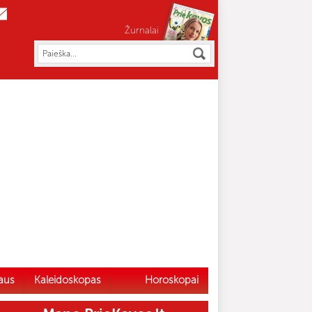
Žurnalai
aus
Kaleidoskopas
Horoskopai