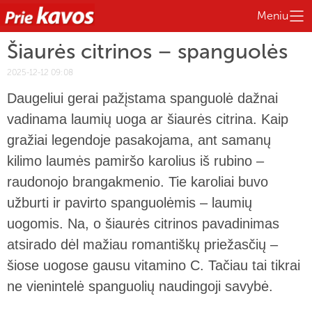
Meniu
Šiaurės citrinos – spanguolės
2025-12-12 09:08
Daugeliui gerai pažįstama spanguolė dažnai
vadinama laumių uoga ar šiaurės citrina. Kaip
gražiai legendoje pasakojama, ant samanų
kilimo laumės pamiršo karolius iš rubino –
raudonojo brangakmenio. Tie karoliai buvo
užburti ir pavirto spanguolėmis – laumių
uogomis. Na, o šiaurės citrinos pavadinimas
atsirado dėl mažiau romantiškų priežasčių –
šiose uogose gausu vitamino C. Tačiau tai tikrai
ne vienintelė spanguolių naudingoji savybė.