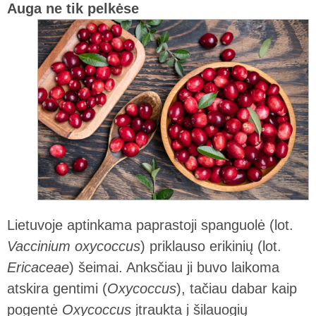
Auga ne tik pelkėse
Lietuvoje aptinkama paprastoji spanguolė (lot.
Vaccinium oxycoccus
) priklauso erikinių (lot.
Ericaceae
) šeimai. Anksčiau ji buvo laikoma
atskira gentimi (
Oxycoccus
), tačiau dabar kaip
pogentė
Oxycoccus
įtraukta į šilauogių