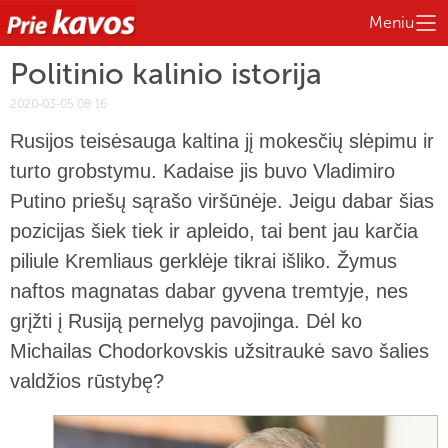
Meniu
Politinio kalinio istorija
2020-03-05 08:16
Rusijos teisėsauga kaltina jį mokesčių slėpimu ir
turto grobstymu. Kadaise jis buvo Vladimiro
Putino priešų sąrašo viršūnėje. Jeigu dabar šias
pozicijas šiek tiek ir apleido, tai bent jau karčia
piliule Kremliaus gerklėje tikrai išliko. Žymus
naftos magnatas dabar gyvena tremtyje, nes
grįžti į Rusiją pernelyg pavojinga. Dėl ko
Michailas Chodorkovskis užsitraukė savo šalies
valdžios rūstybę?