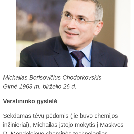
Michailas Borisovičius Chodorkovskis
Gimė 1963 m. birželio 26 d.
Verslininko gyslelė
Sekdamas tėvų pėdomis (jie buvo chemijos
inžinieriai), Michailas įstojo mokytis į Maskvos
D. Mendelejevo cheminės technologijos