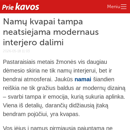
Meniu
Namų kvapai tampa
neatsiejama modernaus
interjero dalimi
2026-05-18 11:03
Pastaraisiais metais žmonės vis daugiau
dėmesio skiria ne tik namų interjerui, bet ir
bendrai atmosferai. Jaukūs
namai
šiandien
reiškia ne tik gražius baldus ar modernų dizainą
– svarbi tampa ir emocija, kurią sukuria aplinka.
Viena iš detalių, darančių didžiausią įtaką
bendram pojūčiui, yra kvapas.
Vos įėjus į namus pirmiausia pajuntama ne