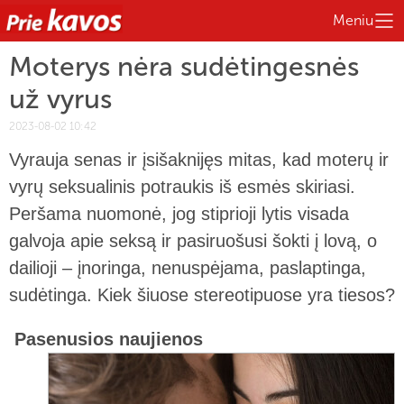
Meniu
Moterys nėra sudėtingesnės
už vyrus
2023-08-02 10:42
Vyrauja senas ir įsišaknijęs mitas, kad moterų ir
vyrų seksualinis potraukis iš esmės skiriasi.
Peršama nuomonė, jog stiprioji lytis visada
galvoja apie seksą ir pasiruošusi šokti į lovą, o
dailioji – įnoringa, nenuspėjama, paslaptinga,
sudėtinga. Kiek šiuose stereotipuose yra tiesos?
Pasenusios naujienos