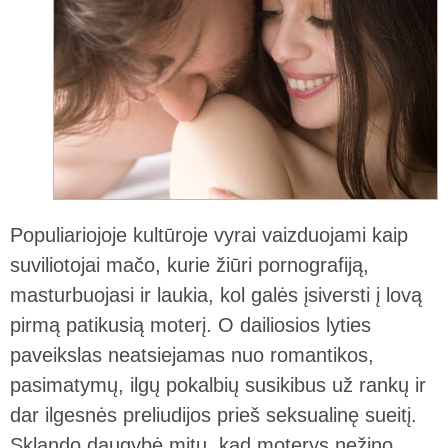
Populiariojoje kultūroje vyrai vaizduojami kaip
suviliotojai mačo, kurie žiūri pornografiją,
masturbuojasi ir laukia, kol galės įsiversti į lovą
pirmą patikusią moterį. O dailiosios lyties
paveikslas neatsiejamas nuo romantikos,
pasimatymų, ilgų pokalbių susikibus už rankų ir
dar ilgesnės preliudijos prieš seksualinę sueitį.
Sklando daugybė mitų, kad moterys nežino,