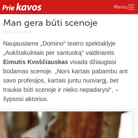
Meniu
Man gera būti scenoje
2025-11-04 09:20
Naujausiame „Domino“ teatro spektaklyje
„Aukštakulniais per santuoką“ vaidinantis
Eimutis Kvoščiauskas
visada džiaugiasi
būdamas scenoje. „Nors kartais pabambu ant
savo profesijos, kartais juntu nuovargį, bet
traukia būti scenoje ir nieko nepadarysi“, –
šypsosi aktorius.