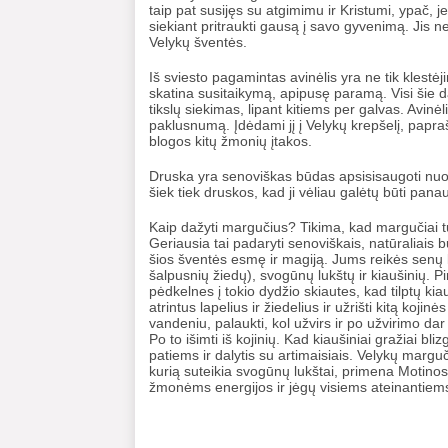
taip pat susijęs su atgimimu ir Kristumi, ypač, je
siekiant pritraukti gausą į savo gyvenimą. Jis 
Velykų šventės.
Iš sviesto pagamintas avinėlis yra ne tik klestėj
skatina susitaikymą, apipusę paramą. Visi šie dal
tikslų siekimas, lipant kitiems per galvas. Avinėli
paklusnumą. Įdėdami jį į Velykų krepšelį, papra
blogos kitų žmonių įtakos.
Druska yra senoviškas būdas apsisisaugoti nuo bl
šiek tiek druskos, kad ji vėliau galėtų būti pan
Kaip dažyti margučius? Tikima, kad margučiai turi
Geriausia tai padaryti senoviškais, natūraliais
šios šventės esmę ir magiją. Jums reikės senų ko
šalpusnių žiedų), svogūnų lukštų ir kiaušinių. P
pėdkelnes į tokio dydžio skiautes, kad tilptų kiauš
atrintus lapelius ir žiedelius ir užrišti kitą koji
vandeniu, palaukti, kol užvirs ir po užvirimo dar
Po to išimti iš kojinių. Kad kiaušiniai gražiai bl
patiems ir dalytis su artimaisiais. Velykų margu
kurią suteikia svogūnų lukštai, primena Motinos 
žmonėms energijos ir jėgų visiems ateinantie