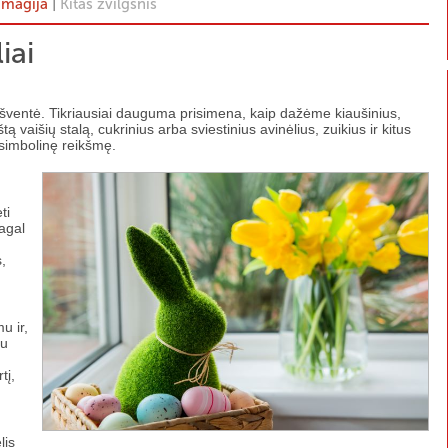
|
 magija
Kitas žvilgsnis
iai
ų šventė. Tikriausiai dauguma prisimena, kaip dažėme kiaušinius,
 vaišių stalą, cukrinius arba sviestinius avinėlius, zuikius ir kitus
 simbolinę reikšmę.
ti
agal
,
u ir,
ku
tį,
lis