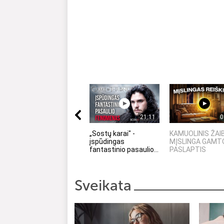
21:11
0
„Sostų karai" -
KAMUOLINIS ŽAI
įspūdingas
MĮSLINGA GAMT
fantastinio pasaulio...
PASLAPTIS
Sveikata