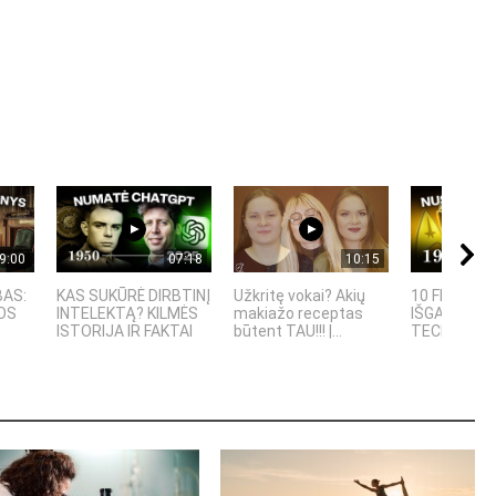
9:00
07:18
10:15
BAS:
KAS SUKŪRĖ DIRBTINĮ
Užkritę vokai? Akių
10 FILMUOS
OS
INTELEKTĄ? KILMĖS
makiažo receptas
IŠGALVOTŲ
ISTORIJA IR FAKTAI
būtent TAU!!! |...
TECHNOLOGI