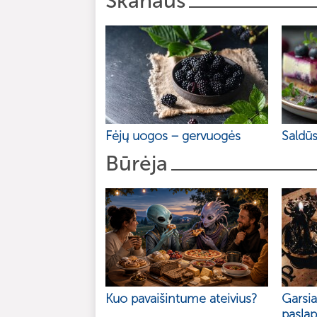
Skanaus
Fėjų uogos – gervuogės
Saldūs
Būrėja
Kuo pavaišintume ateivius?
Garsi
paslap