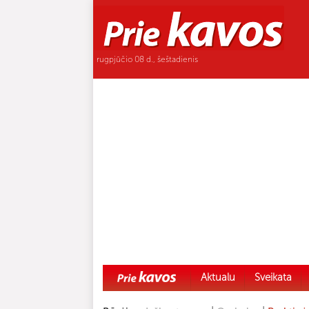
rugpjūčio 08 d., šeštadienis
Aktualu
Sveikata