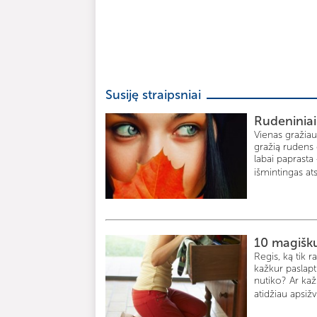
Susiję straipsniai
Rudeniniai
Vienas gražiaus
gražią rudens d
labai paprasta
išmintingas at
10 magiškų
Regis, ką tik r
kažkur paslapt
nutiko? Ar kažk
atidžiau apsiž