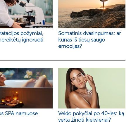
atacijos požymiai,
Somatinis dvasingumas: ar
nereikėtų ignoruoti
kūnas iš tiesų saugo
emocijas?
os SPA namuose
Veido pokyčiai po 40-ies: ką
verta žinoti kiekvienai?