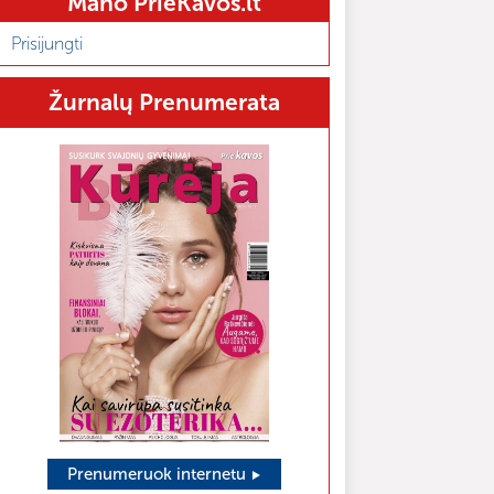
Mano PrieKavos.lt
Prisijungti
Žurnalų Prenumerata
Prenumeruok internetu