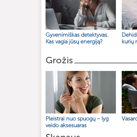
Gyvenimiškas detektyvas.
Dehidr
Kas vagia jūsų energiją?
kurių 
Grožis
Pleistrai nuo spuogų – lyg
Vasar
veido aksesuaras