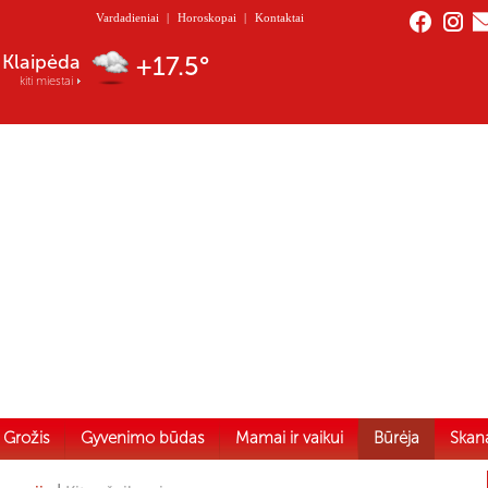
Vardadieniai
|
Horoskopai
|
Kontaktai
Nida
+17.1°
kiti miestai
Grožis
Gyvenimo būdas
Mamai ir vaikui
Būrėja
Skan