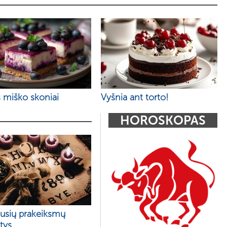
 miško skoniai
Vyšnia ant torto!
HOROSKOPAS
ausių prakeiksmų
tys