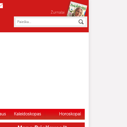
Žurnalai
aus
Kaleidoskopas
Horoskopai