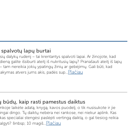
 spalvotų lapų burtai
ių dalykų rudenį – tai krentantys spalvoti lapai. Ar žinojote, kad
ieną galite išsiburti ateitį iš nukritusių lapų? Pranašauti ateitį iš lapų
 – tam nereikia jokių ypatingų žinių ar gebėjimų. Gali būti, kad
Plačiau
sakymas atvers jums akis, padės sup...
 būdų, kaip rasti pamestus daiktus
ankoje laikėte adatą, knygą, kavos puodelį, o tik nusisukote ir jie
ingai dingo. Tų daiktų nebėra nei rankose, nei niekur aplink. Kas
as specialiai stengėsi paslėpti vertingą daiktą, o gal tiesiog reikia
Plačiau
valgyti? &nbsp; 10 magiš...