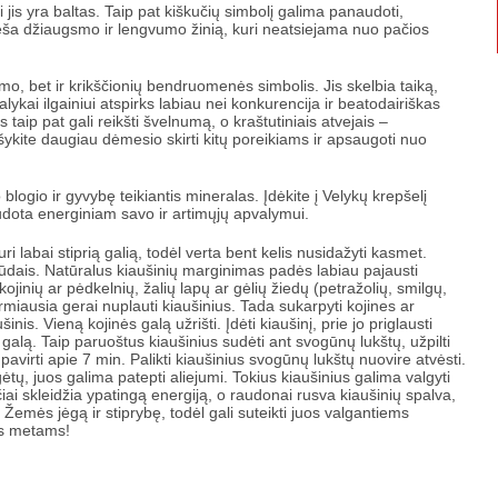
i jis yra baltas. Taip pat kiškučių simbolį galima panaudoti,
neša džiaugsmo ir lengvumo žinią, kuri neatsiejama nuo pačios
imo, bet ir krikščionių bendruomenės simbolis. Jis skelbia taiką,
ykai ilgainiui atspirks labiau nei konkurencija ir beatodairiškas
s taip pat gali reikšti švelnumą, o kraštutiniais atvejais –
šykite daugiau dėmesio skirti kitų poreikiams ir apsaugoti nuo
ogio ir gyvybę teikiantis mineralas. Įdėkite į Velykų krepšelį
audota energiniam savo ir artimųjų apvalymui.
 labai stiprią galią, todėl verta bent kelis nusidažyti kasmet.
 būdais. Natūralus kiaušinių marginimas padės labiau pajausti
jinių ar pėdkelnių, žalių lapų ar gėlių žiedų (petražolių, smilgų,
irmiausia gerai nuplauti kiaušinius. Tada sukarpyti kojines ar
inis. Vieną kojinės galą užrišti. Įdėti kiaušinį, prie jo priglausti
nės galą. Taip paruoštus kiaušinius sudėti ant svogūnų lukštų, užpilti
 pavirti apie 7 min. Palikti kiaušinius svogūnų lukštų nuovire atvėsti.
izgėtų, juos galima patepti aliejumi. Tokius kiaušinius galima valgyti
čiai skleidžia ypatingą energiją, o raudonai rusva kiaušinių spalva,
Žemės jėgą ir stiprybę, todėl gali suteikti juos valgantiems
ms metams!