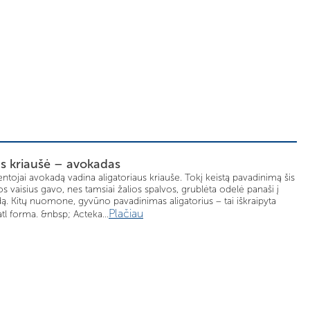
us kriaušė – avokadas
tojai avokadą vadina aligatoriaus kriauše. Tokį keistą pavadinimą šis
s vaisius gavo, nes tamsiai žalios spalvos, grublėta odelė panaši į
dą. Kitų nuomone, gyvūno pavadinimas aligatorius – tai iškraipyta
Plačiau
l forma. &nbsp; Acteka...