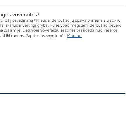
ngos voveraitės?
o tokį pavadinimą tikriausiai dėlto, kad jų spalva primena šių šoklių
. Tai skanūs ir vertingi grybai, kurie ypač mėgstami dėlto, kad beveik
a sukirmiję. Lietuvoje voveraičių sezonas prasideda nuo vasaros
Plačiau
iasi iki rudens. Paplitusios spygliuoči...