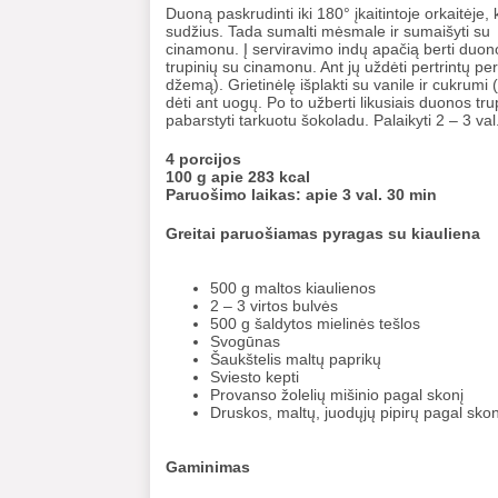
Duoną paskrudinti iki 180° įkaitintoje orkaitėje, 
sudžius. Tada sumalti mėsmale ir sumaišyti su
cinamonu. Į serviravimo indų apačią berti duon
trupinių su cinamonu. Ant jų uždėti pertrintų pe
džemą). Grietinėlę išplakti su vanile ir cukrum
dėti ant uogų. Po to užberti likusiais duonos trup
pabarstyti tarkuotu šokoladu. Palaikyti 2 – 3 val
4 porcijos
100 g apie 283 kcal
Paruošimo laikas: apie 3 val. 30 min
Greitai paruošiamas pyragas su kiauliena
500 g maltos kiaulienos
2 – 3 virtos bulvės
500 g šaldytos mielinės tešlos
Svogūnas
Šaukštelis maltų paprikų
Sviesto kepti
Provanso žolelių mišinio pagal skonį
Druskos, maltų, juodųjų pipirų pagal skon
Gaminimas