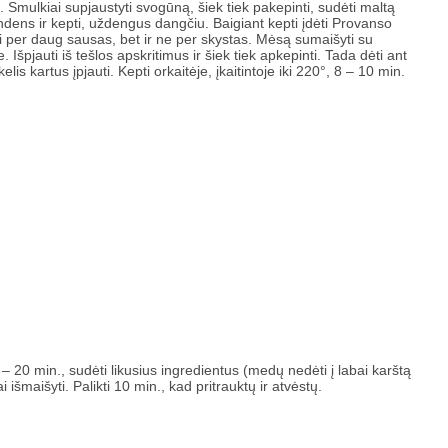
ti. Smulkiai supjaustyti svogūną, šiek tiek pakepinti, sudėti maltą
 vandens ir kepti, uždengus dangčiu. Baigiant kepti įdėti Provanso
ti per daug sausas, bet ir ne per skystas. Mėsą sumaišyti su
 Išpjauti iš tešlos apskritimus ir šiek tiek apkepinti. Tada dėti ant
elis kartus įpjauti. Kepti orkaitėje, įkaitintoje iki 220°, 8 – 10 min.
 – 20 min., sudėti likusius ingredientus (medų nedėti į labai karštą
išmaišyti. Palikti 10 min., kad pritrauktų ir atvėstų.