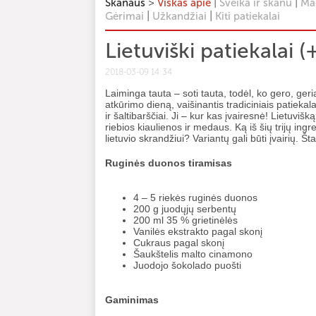
>
|
|
Skanaus
Viskas apie
Sveika ir skanu
Mag
|
|
Gėrimai
Užkandžiai
Kiti patiekalai
Lietuviški patiekalai (
2018-03-09 14:34
Laiminga tauta – soti tauta, todėl, ko gero, g
atkūrimo dieną, vaišinantis tradiciniais patiekala
ir šaltibarščiai. Ji – kur kas įvairesnė! Lietuviš
riebios kiaulienos ir medaus. Ką iš šių trijų ing
lietuvio skrandžiui? Variantų gali būti įvairių. Šta
Ruginės duonos tiramisas
4 – 5 riekės ruginės duonos
200 g juodųjų serbentų
200 ml 35 % grietinėlės
Vanilės ekstrakto pagal skonį
Cukraus pagal skonį
Šaukštelis malto cinamono
Juodojo šokolado puošti
Gaminimas