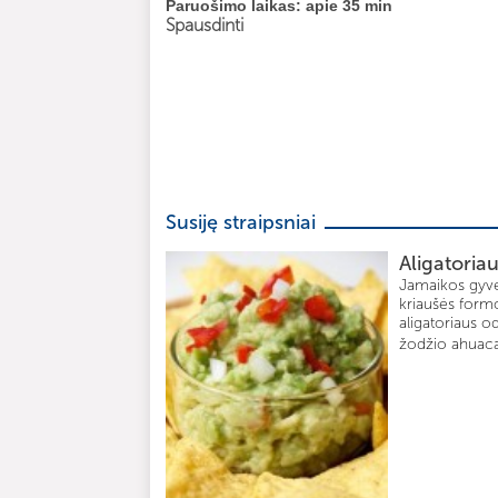
Paruošimo laikas: apie 35 min
Spausdinti
Susiję straipsniai
Aligatoria
Jamaikos gyven
kriaušės formo
aligatoriaus o
žodžio ahuacat