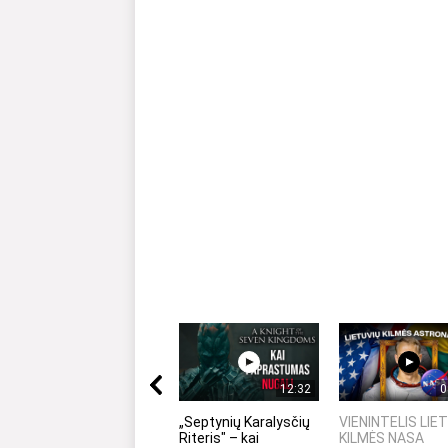
12:32
0
„Septynių Karalysčių
VIENINTELIS LIE
Riteris" – kai
KILMĖS NASA