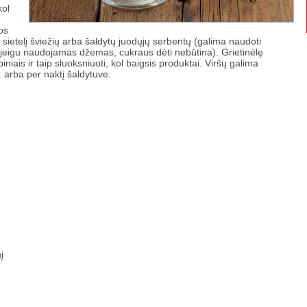
kol
os
r sietelį šviežių arba šaldytų juodųjų serbentų (galima naudoti
i (jeigu naudojamas džemas, cukraus dėti nebūtina). Grietinėlę
iniais ir taip sluoksniuoti, kol baigsis produktai. Viršų galima
. arba per naktį šaldytuve.
į