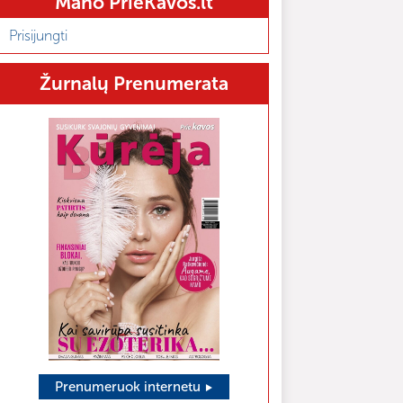
Mano PrieKavos.lt
Prisijungti
Žurnalų Prenumerata
Prenumeruok internetu