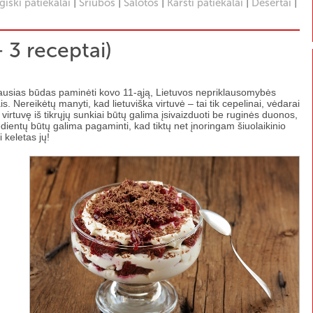
|
|
|
|
|
iški patiekalai
Sriubos
Salotos
Karšti patiekalai
Desertai
+ 3 receptai)
eriausias būdas paminėti kovo 11-ąją, Lietuvos nepriklausomybės
is. Nereikėtų manyti, kad lietuviška virtuvė – tai tik cepelinai, vėdarai
ką virtuvę iš tikrųjų sunkiai būtų galima įsivaizduoti be ruginės duonos,
redientų būtų galima pagaminti, kad tiktų net įnoringam šiuolaikinio
i keletas jų!