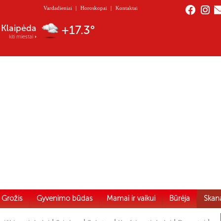
Vardadieniai
|
Horoskopai
|
Kontaktai
Nida
+17.3°
kiti miestai
Grožis
Gyvenimo būdas
Mamai ir vaikui
Būrėja
Skan