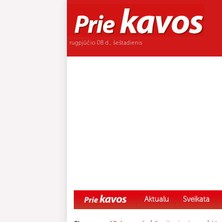
rugpjūčio 08 d., šeštadienis
Aktualu
Sveikata