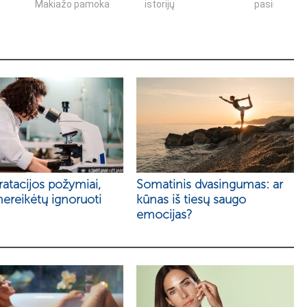
Makiažo pamoka
istorijų
pasirinkimo.
atacijos požymiai,
Somatinis dvasingumas: ar
nereikėtų ignoruoti
kūnas iš tiesų saugo
emocijas?