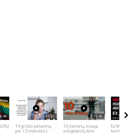
8:40
01:37
15:45
TUVIŲ
14 grožio patarimų
10 įtemptų, kraują
Ex Machina:
per 1,5 minutės |
stingdančių kino
kontrolės ir