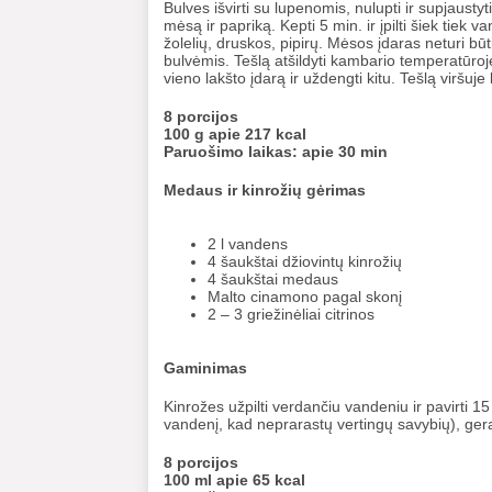
Bulves išvirti su lupenomis, nulupti ir supjausty
mėsą ir papriką. Kepti 5 min. ir įpilti šiek tiek
žolelių, druskos, pipirų. Mėsos įdaras neturi bū
bulvėmis. Tešlą atšildyti kambario temperatūroje.
vieno lakšto įdarą ir uždengti kitu. Tešlą viršuje k
8 porcijos
100 g apie 217 kcal
Paruošimo laikas: apie 30 min
Medaus ir kinrožių gėrimas
2 l vandens
4 šaukštai džiovintų kinrožių
4 šaukštai medaus
Malto cinamono pagal skonį
2 – 3 griežinėliai citrinos
Gaminimas
Kinrožes užpilti verdančiu vandeniu ir pavirti 15
vandenį, kad neprarastų vertingų savybių), gerai 
8 porcijos
100 ml apie 65 kcal