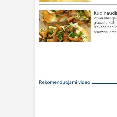
Kuo naudi
Voveraitės gav
graužikų kailį
niekada nebūn
pradžios ir tęs
Rekomenduojami video