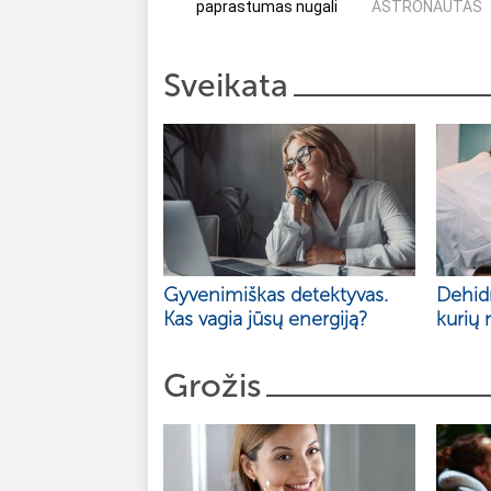
paprastumas nugali
ASTRONAUTAS
Sveikata
Gyvenimiškas detektyvas.
Dehidr
Kas vagia jūsų energiją?
kurių 
Grožis