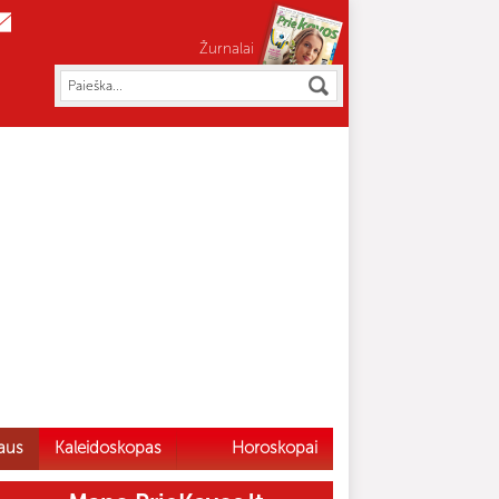
Žurnalai
aus
Kaleidoskopas
Horoskopai