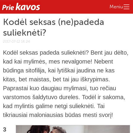
Meniu
Kodėl seksas (ne)padeda
sulieknėti?
2017-07-12 14:24
Kodėl seksas padeda sulieknėti? Bent jau dėlto,
kad kai mylimės, mes nevalgome! Nebent
būdinga sitofilija, kai lytiškai jaudina ne kas
kitas, bet maistas, bet tai jau iškrypimas.
Paprastai kuo daugiau mylimasi, tuo rečiau
varstomos šaldytuvo dureles. Todėl ir sakoma,
kad mylintis galime netgi sulieknėti. Tai
tikriausiai maloniausias būdas mesti svorį!
3