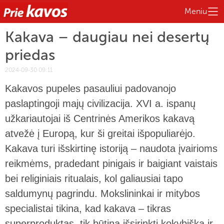
Meniu
Kakava – daugiau nei desertų
priedas
2024-09-30 09:11
Kakavos pupeles pasauliui padovanojo
paslaptingoji majų civilizacija. XVI a. ispanų
užkariautojai iš Centrinės Amerikos kakavą
atvežė į Europą, kur ši greitai išpopuliarėjo.
Kakava turi išskirtinę istoriją – naudota įvairioms
reikmėms, pradedant pinigais ir baigiant vaistais
bei religiniais ritualais, kol galiausiai tapo
saldumynų pagrindu. Mokslininkai ir mitybos
specialistai tikina, kad kakava – tikras
superproduktas, tik būtina išsirinkti kokybišką ir