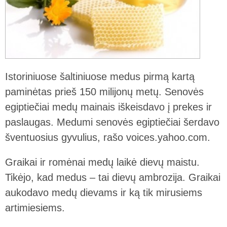
Istoriniuose šaltiniuose medus pirmą kartą
paminėtas prieš 150 milijonų metų. Senovės
egiptiečiai medų mainais iškeisdavo į prekes ir
paslaugas. Medumi senovės egiptiečiai šerdavo
šventuosius gyvulius, rašo voices.yahoo.com.
Graikai ir romėnai medų laikė dievų maistu.
Tikėjo, kad medus – tai dievų ambrozija. Graikai
aukodavo medų dievams ir ką tik mirusiems
artimiesiems.