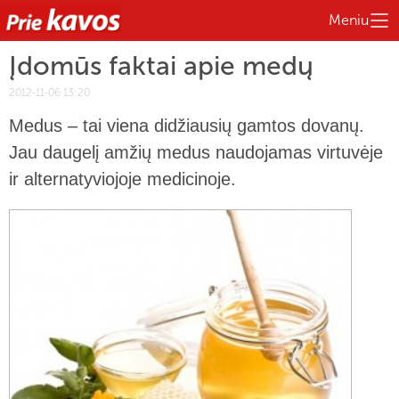
Meniu
Įdomūs faktai apie medų
2012-11-06 13:20
Medus – tai viena didžiausių gamtos dovanų.
Jau daugelį amžių medus naudojamas virtuvėje
ir alternatyviojoje medicinoje.