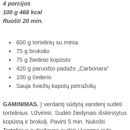
4 porcijos
100 g 468 kcal
Ruošti 20 min.
600 g tortelinių su mėsa
75 g brokolio
75 g žiedinio kopūsto
420 g paruošto padažo „Carbonara“
100 g čederio
Sauja šviežių kapotų petražolių
GAMINIMAS.
Į verdantį sūdytą vandenį sudėti
tortelinius. Užvirinti. Sudėti žiedynais išskirstytus
kopūstą ir brokolį. Pavirti 5 min. Nukošti.