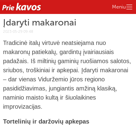
Meniu
Įdaryti makaronai
2023-05-29 09:48
Tradicinė italų virtuvė neatsiejama nuo
makaronų patiekalų, gardintų įvairiausiais
padažais. Iš miltinių gaminių ruošiamos salotos,
sriubos, troškiniai ir apkepai. Įdaryti makaronai
– dar vienas Viduržemio jūros regiono
pasididžiavimas, jungiantis amžiną klasiką,
naminio maisto kultą ir šiuolaikines
improvizacijas.
Tortelinių ir daržovių apkepas