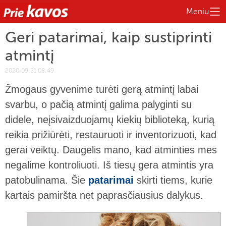
Meniu
Geri patarimai, kaip sustiprinti
atmintį
2020-09-21 08:49
Žmogaus gyvenime turėti gerą atmintį labai
svarbu, o pačią atmintį galima palyginti su
didele, neįsivaizduojamų kiekių biblioteką, kurią
reikia prižiūrėti, restauruoti ir inventorizuoti, kad
gerai veiktų. Daugelis mano, kad atminties mes
negalime kontroliuoti. Iš tiesų gera atmintis yra
patobulinama. Šie
patarimai
skirti tiems, kurie
kartais pamiršta net paprasčiausius dalykus.