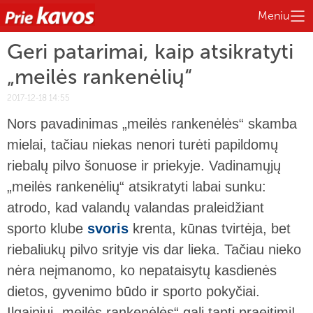
Meniu
Geri patarimai, kaip atsikratyti
„meilės rankenėlių“
2017-12-18 14:55
Nors pavadinimas „meilės rankenėlės“ skamba
mielai, tačiau niekas nenori turėti papildomų
riebalų pilvo šonuose ir priekyje. Vadinamųjų
„meilės rankenėlių“ atsikratyti labai sunku:
atrodo, kad valandų valandas praleidžiant
sporto klube
svoris
krenta, kūnas tvirtėja, bet
riebaliukų pilvo srityje vis dar lieka. Tačiau nieko
nėra neįmanomo, ko nepataisytų kasdienės
dietos, gyvenimo būdo ir sporto pokyčiai.
Ilgainiui „meilės rankenėlės“ gali tapti praeitimi!