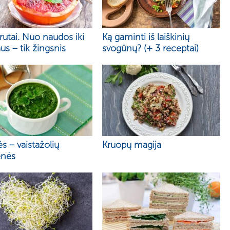
rutai. Nuo naudos iki
Ką gaminti iš laiškinių
us – tik žingsnis
svogūnų? (+ 3 receptai)
ės – vaistažolių
Kruopų magija
enės