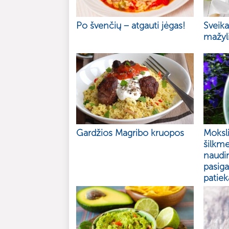
Po švenčių – atgauti jėgas!
Sveik
mažyli
Gardžios Magribo kruopos
Moksli
šilkme
naudin
pasiga
patiek