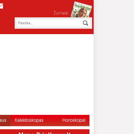
Žurnalai
aus
Kaleidoskopas
Horoskopai