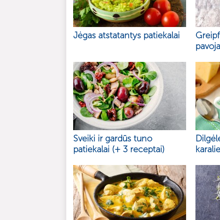
Jėgas atstatantys patiekalai
Greipf
pavoja
Sveiki ir gardūs tuno
Dilgėl
patiekalai (+ 3 receptai)
karali