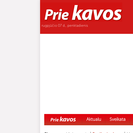
rugpjūčio 07 d., penktadienis
Aktualu
Sveikata