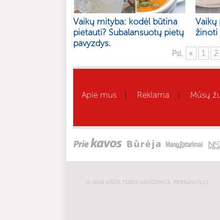
Vaikų mityba: kodėl būtina
Vaikų 
pietauti? Subalansuotų pietų
žinoti
pavyzdys.
Psl.
«
1
2
Apie mus
Reklama
Mūsų žu
|
|
© 2026 VISOS TEISES SAUGOMOS. PRIEKAVOS.LT