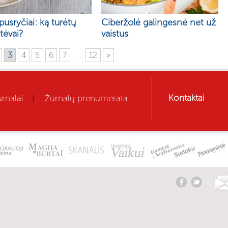
pusryčiai: ką turėtų
Ciberžolė galingesnė net už
 tėvai?
vaistus
3
4
5
6
7
...
12
»
Kontaktai
rnalai
Žurnalų prenumerata
|