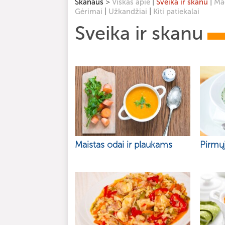
>
|
|
Skanaus
Viskas apie
Sveika ir skanu
Mag
|
|
Gėrimai
Užkandžiai
Kiti patiekalai
Sveika ir skanu
Maistas odai ir plaukams
Pirmųj