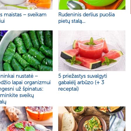
as maistas – sveikam
Rudeninis derlius puošia
ui
pietų stalą…
ninkai nustatė –
5 priežastys suvalgyti
džio lapai organizmui
gabalėlį arbūzo (+ 3
gesni už špinatus:
receptai)
minkite sveikų
alų