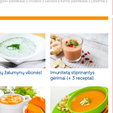
|
|
|
|
|
iški patiekalai
Sriubos
Salotos
Karšti patiekalai
Desertai
ų žalumynų vilionės!
Imunitetą stiprinantys
gėrimai (+ 3 receptai)