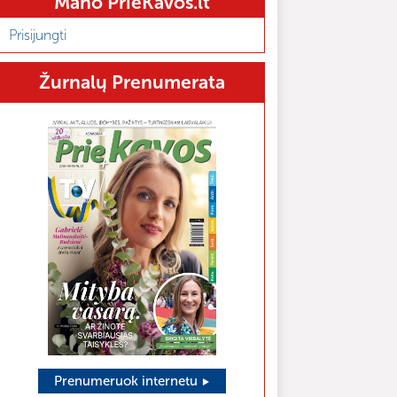
Mano PrieKavos.lt
Prisijungti
Žurnalų Prenumerata
Prenumeruok internetu