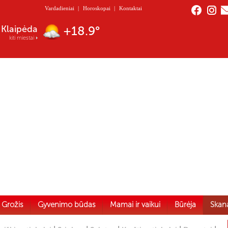
Vardadieniai
|
Horoskopai
|
Kontaktai
Klaipėda
+18.9°
kiti miestai
Grožis
Gyvenimo būdas
Mamai ir vaikui
Būrėja
Skan