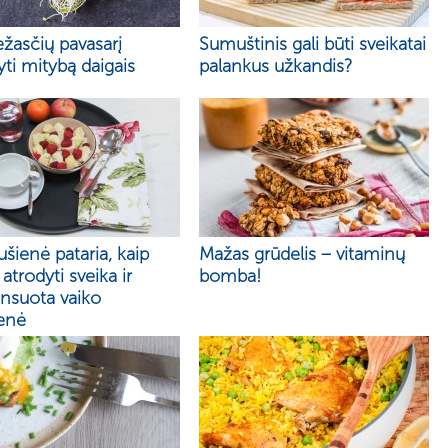
ežasčių pavasarį
Sumuštinis gali būti sveikatai
yti mitybą daigais
palankus užkandis?
šienė pataria, kaip
Mažas grūdelis – vitaminų
 atrodyti sveika ir
bomba!
ansuota vaiko
ienė