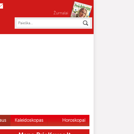
Žurnalai
aus
Kaleidoskopas
Horoskopai