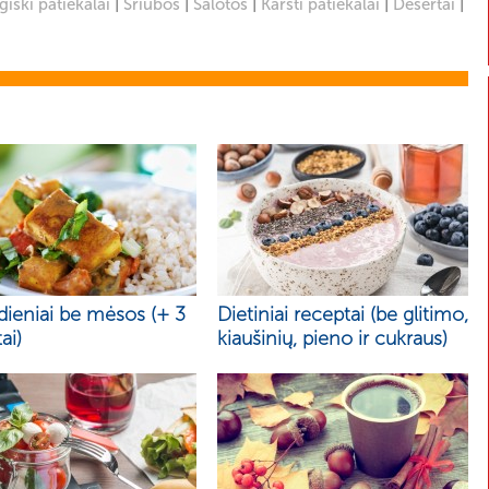
|
|
|
|
|
iški patiekalai
Sriubos
Salotos
Karšti patiekalai
Desertai
dieniai be mėsos (+ 3
Dietiniai receptai (be glitimo,
ai)
kiaušinių, pieno ir cukraus)