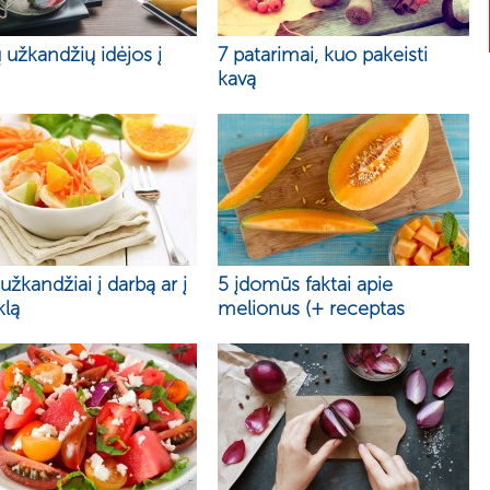
 užkandžių idėjos į
7 patarimai, kuo pakeisti
kavą
 užkandžiai į darbą ar į
5 įdomūs faktai apie
lą
melionus (+ receptas