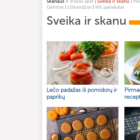
>
|
|
Skanaus
Viskas apie
Sveika ir skanu
Mag
|
|
Gėrimai
Užkandžiai
Kiti patiekalai
Sveika ir skanu
Lečo padažas iš pomidorų ir
Pirma
paprikų
recept