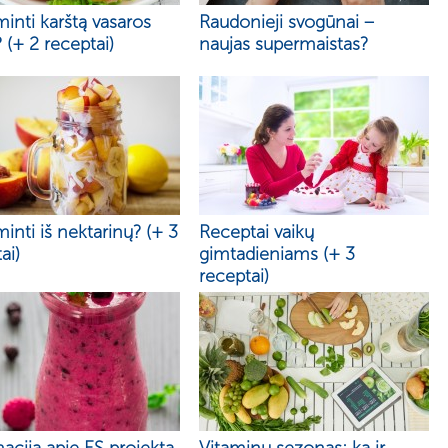
inti karštą vasaros
Raudonieji svogūnai –
 (+ 2 receptai)
naujas supermaistas?
inti iš nektarinų? (+ 3
Receptai vaikų
ai)
gimtadieniams (+ 3
receptai)