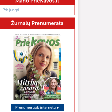
Mano PrieKavos.lt
Prisijungti
Žurnalų Prenumerata
Prenumeruok internetu