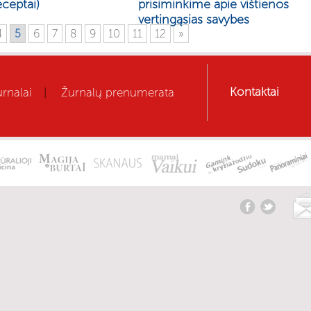
eceptai)
prisiminkime apie vištienos
vertingąsias savybes
4
5
6
7
8
9
10
11
12
»
Kontaktai
rnalai
Žurnalų prenumerata
|