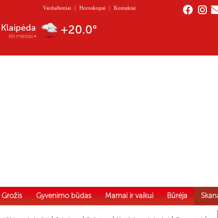
Vardadieniai
|
Horoskopai
|
Kontaktai
Klaipėda
+20.0°
kiti miestai
Grožis
Gyvenimo būdas
Mamai ir vaikui
Būrėja
Skan