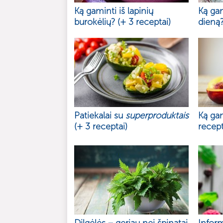
Ką gaminti iš lapinių
Ką gam
burokėlių? (+ 3 receptai)
dieną?
Patiekalai su
superproduktais
Ką gam
(+ 3 receptai)
recept