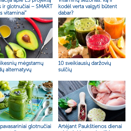
acija apie ES projektą
Vitaminų sezonas: ką ir
s ir glotnučiai – SMART
kodėl verta valgyti būtent
 vitaminai“
dabar?
eikesnių mėgstamų
10 sveikiausių daržovių
ų alternatyvų
sulčių
 pavasariniai glotnučiai
Artėjant Paukštienos dienai