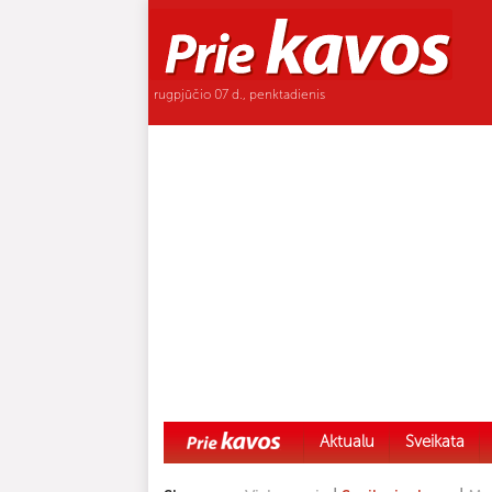
rugpjūčio 07 d., penktadienis
Aktualu
Sveikata