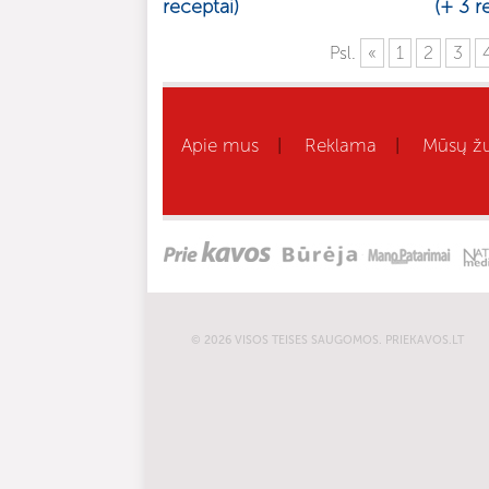
receptai)
(+ 3 r
Psl.
«
1
2
3
Apie mus
Reklama
Mūsų žu
|
|
© 2026 VISOS TEISES SAUGOMOS. PRIEKAVOS.LT