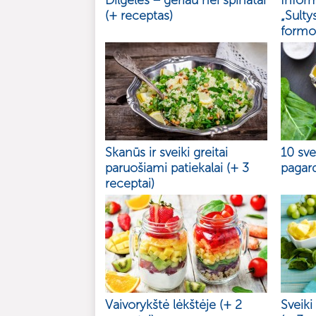
Dilgėlės – geriau nei špinatai
Inform
(+ receptas)
„Sulty
formos
Skanūs ir sveiki greitai
10 sv
paruošiami patiekalai (+ 3
pagard
receptai)
Vaivorykštė lėkštėje (+ 2
Sveiki