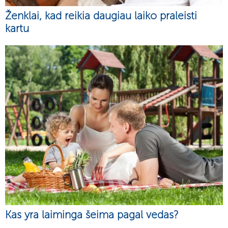
Ženklai, kad reikia daugiau laiko praleisti
kartu
Kas yra laiminga šeima pagal vedas?