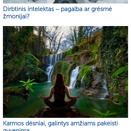
Dirbtinis intelektas – pagalba ar grėsmė
žmonijai?
Karmos dėsniai, galintys amžiams pakeisti
gyvenimą