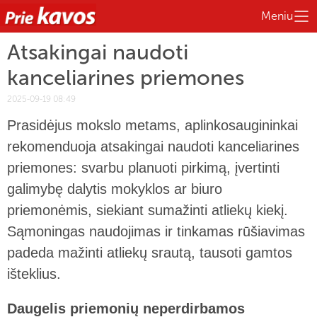
Meniu
Atsakingai naudoti
kanceliarines priemones
2025-09-19 08:49
Prasidėjus mokslo metams, aplinkosaugininkai
rekomenduoja atsakingai naudoti kanceliarines
priemones: svarbu planuoti pirkimą, įvertinti
galimybę dalytis mokyklos ar biuro
priemonėmis, siekiant sumažinti atliekų kiekį.
Sąmoningas naudojimas ir tinkamas rūšiavimas
padeda mažinti atliekų srautą, tausoti gamtos
išteklius.
Daugelis priemonių neperdirbamos