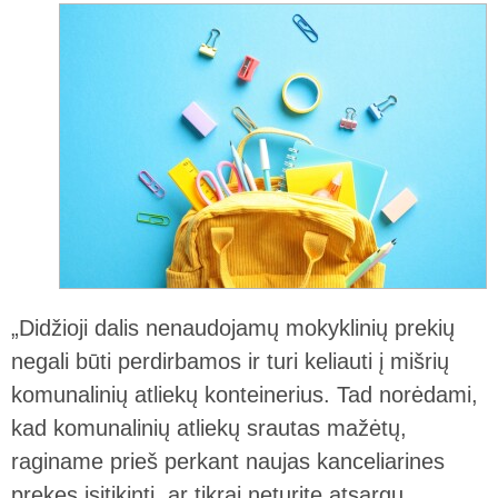
„Didžioji dalis nenaudojamų mokyklinių prekių
negali būti perdirbamos ir turi keliauti į mišrių
komunalinių atliekų konteinerius. Tad norėdami,
kad komunalinių atliekų srautas mažėtų,
raginame prieš perkant naujas kanceliarines
prekes įsitikinti, ar tikrai neturite atsargų.