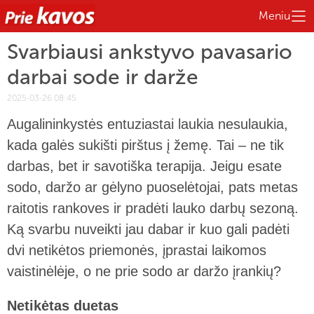
Meniu
Svarbiausi ankstyvo pavasario
darbai sode ir darže
2025-03-26 08:45
Augalininkystės entuziastai laukia nesulaukia,
kada galės sukišti pirštus į žemę. Tai – ne tik
darbas, bet ir savotiška terapija. Jeigu esate
sodo, daržo ar gėlyno puoselėtojai, pats metas
raitotis rankoves ir pradėti lauko darbų sezoną.
Ką svarbu nuveikti jau dabar ir kuo gali padėti
dvi netikėtos priemonės, įprastai laikomos
vaistinėlėje, o ne prie sodo ar daržo įrankių?
Netikėtas duetas